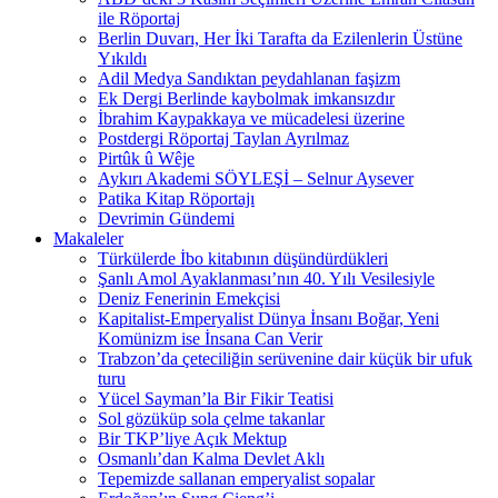
ile Röportaj
Berlin Duvarı, Her İki Tarafta da Ezilenlerin Üstüne
Yıkıldı
Adil Medya Sandıktan peydahlanan faşizm
Ek Dergi Berlinde kaybolmak imkansızdır
İbrahim Kaypakkaya ve mücadelesi üzerine
Postdergi Röportaj Taylan Ayrılmaz
Pirtûk û Wêje
Aykırı Akademi SÖYLEŞİ – Selnur Aysever
Patika Kitap Röportajı
Devrimin Gündemi
Makaleler
Türkülerde İbo kitabının düşündürdükleri
Şanlı Amol Ayaklanması’nın 40. Yılı Vesilesiyle
Deniz Fenerinin Emekçisi
Kapitalist-Emperyalist Dünya İnsanı Boğar, Yeni
Komünizm ise İnsana Can Verir
Trabzon’da çeteciliğin serüvenine dair küçük bir ufuk
turu
Yücel Sayman’la Bir Fikir Teatisi
Sol gözüküp sola çelme takanlar
Bir TKP’liye Açık Mektup
Osmanlı’dan Kalma Devlet Aklı
Tepemizde sallanan emperyalist sopalar