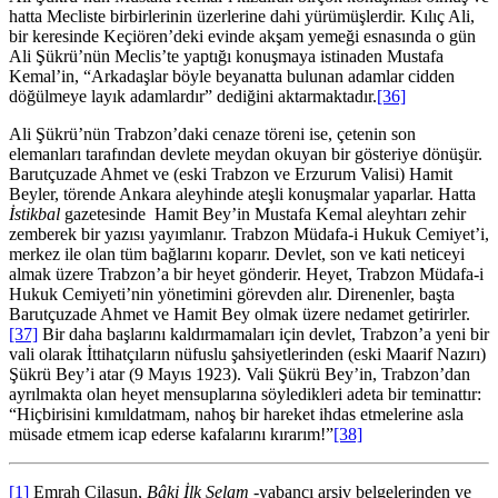
hatta Mecliste birbirlerinin üzerlerine dahi yürümüşlerdir. Kılıç Ali,
bir keresinde Keçiören’deki evinde akşam yemeği esnasında o gün
Ali Şükrü’nün Meclis’te yaptığı konuşmaya istinaden Mustafa
Kemal’in, “Arkadaşlar böyle beyanatta bulunan adamlar cidden
döğülmeye layık adamlardır” dediğini aktarmaktadır.
[36]
Ali Şükrü’nün Trabzon’daki cenaze töreni ise, çetenin son
elemanları tarafından devlete meydan okuyan bir gösteriye dönüşür.
Barutçuzade Ahmet ve (eski Trabzon ve Erzurum Valisi) Hamit
Beyler, törende Ankara aleyhinde ateşli konuşmalar yaparlar. Hatta
İstikbal
gazetesinde Hamit Bey’in Mustafa Kemal aleyhtarı zehir
zemberek bir yazısı yayımlanır. Trabzon Müdafa-i Hukuk Cemiyet’i,
merkez ile olan tüm bağlarını koparır. Devlet, son ve kati neticeyi
almak üzere Trabzon’a bir heyet gönderir. Heyet, Trabzon Müdafa-i
Hukuk Cemiyeti’nin yönetimini görevden alır. Direnenler, başta
Barutçuzade Ahmet ve Hamit Bey olmak üzere nedamet getirirler.
[37]
Bir daha başlarını kaldırmamaları için devlet, Trabzon’a yeni bir
vali olarak İttihatçıların nüfuslu şahsiyetlerinden (eski Maarif Nazırı)
Şükrü Bey’i atar (9 Mayıs 1923). Vali Şükrü Bey’in, Trabzon’dan
ayrılmakta olan heyet mensuplarına söyledikleri adeta bir teminattır:
“Hiçbirisini kımıldatmam, nahoş bir hareket ihdas etmelerine asla
müsade etmem icap ederse kafalarını kırarım!”
[38]
[1]
Emrah Cilasun,
Bâki İlk Selam
-yabancı arşiv belgelerinden ve