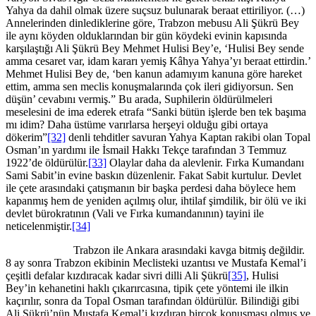
Yahya da dahil olmak üzere suçsuz bulunarak beraat ettiriliyor. (…)
Annelerinden dinlediklerine göre, Trabzon mebusu Ali Şükrü Bey
ile aynı köyden olduklarından bir gün köydeki evinin kapısında
karşılaştığı Ali Şükrü Bey Mehmet Hulisi Bey’e, ‘Hulisi Bey sende
amma cesaret var, idam kararı yemiş Kâhya Yahya’yı beraat ettirdin.’
Mehmet Hulisi Bey de, ‘ben kanun adamıyım kanuna göre hareket
ettim, amma sen meclis konuşmalarında çok ileri gidiyorsun. Sen
düşün’ cevabını vermiş.” Bu arada, Suphilerin öldürülmeleri
meselesini de ima ederek etrafa “Sanki bütün işlerde ben tek başıma
mı idim? Daha üstüme varırlarsa herşeyi olduğu gibi ortaya
dökerim”
[32]
denli tehditler savuran Yahya Kaptan rakibi olan Topal
Osman’ın yardımı ile İsmail Hakkı Tekçe tarafından 3 Temmuz
1922’de öldürülür.
[33]
Olaylar daha da alevlenir. Fırka Kumandanı
Sami Sabit’in evine baskın düzenlenir. Fakat Sabit kurtulur. Devlet
ile çete arasındaki çatışmanın bir başka perdesi daha böylece hem
kapanmış hem de yeniden açılmış olur, ihtilaf şimdilik, bir ölü ve iki
devlet bürokratının (Vali ve Fırka kumandanının) tayini ile
neticelenmiştir.
[34]
Trabzon ile Ankara arasındaki kavga bitmiş değildir.
8 ay sonra Trabzon ekibinin Meclisteki uzantısı ve Mustafa Kemal’i
çeşitli defalar kızdıracak kadar sivri dilli Ali Şükrü
[35]
, Hulisi
Bey’in kehanetini haklı çıkarırcasına, tipik çete yöntemi ile ilkin
kaçırılır, sonra da Topal Osman tarafından öldürülür. Bilindiği gibi
Ali Şükrü’nün Mustafa Kemal’i kızdıran birçok konuşması olmuş ve