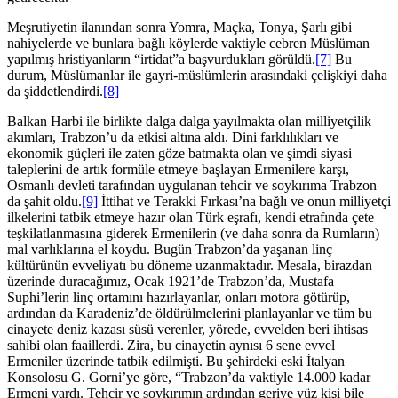
Meşrutiyetin ilanından sonra Yomra, Maçka, Tonya, Şarlı gibi
nahiyelerde ve bunlara bağlı köylerde vaktiyle cebren Müslüman
yapılmış hristiyanların “irtidat”a başvurdukları görüldü.
[7]
Bu
durum, Müslümanlar ile gayri-müslümlerin arasındaki çelişkiyi daha
da şiddetlendirdi.
[8]
Balkan Harbi ile birlikte dalga dalga yayılmakta olan milliyetçilik
akımları, Trabzon’u da etkisi altına aldı. Dini farklılıkları ve
ekonomik güçleri ile zaten göze batmakta olan ve şimdi siyasi
taleplerini de artık formüle etmeye başlayan Ermenilere karşı,
Osmanlı devleti tarafından uygulanan tehcir ve soykırıma Trabzon
da şahit oldu.
[9]
İttihat ve Terakki Fırkası’na bağlı ve onun milliyetçi
ilkelerini tatbik etmeye hazır olan Türk eşrafı, kendi etrafında çete
teşkilatlanmasına giderek Ermenilerin (ve daha sonra da Rumların)
mal varlıklarına el koydu. Bugün Trabzon’da yaşanan linç
kültürünün evveliyatı bu döneme uzanmaktadır. Mesala, birazdan
üzerinde duracağımız, Ocak 1921’de Trabzon’da, Mustafa
Suphi’lerin linç ortamını hazırlayanlar, onları motora götürüp,
ardından da Karadeniz’de öldürülmelerini planlayanlar ve tüm bu
cinayete deniz kazası süsü verenler, yörede, evvelden beri ihtisas
sahibi olan faaillerdi. Zira, bu cinayetin aynısı 6 sene evvel
Ermeniler üzerinde tatbik edilmişti. Bu şehirdeki eski İtalyan
Konsolosu G. Gorni’ye göre, “Trabzon’da vaktiyle 14.000 kadar
Ermeni vardı. Tehcir ve soykırımın ardından geriye yüz kişi bile