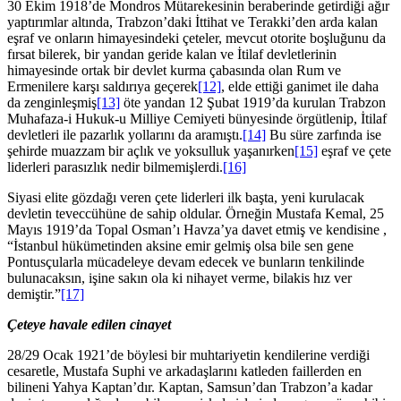
30 Ekim 1918’de Mondros Mütarekesinin beraberinde getirdiği ağır
yaptırımlar altında, Trabzon’daki İttihat ve Terakki’den arda kalan
eşraf ve onların himayesindeki çeteler, mevcut otorite boşluğunu da
fırsat bilerek, bir yandan geride kalan ve İtilaf devletlerinin
himayesinde ortak bir devlet kurma çabasında olan Rum ve
Ermenilere karşı saldırıya geçerek
[12]
, elde ettiği ganimet ile daha
da zenginleşmiş
[13]
öte yandan 12 Şubat 1919’da kurulan Trabzon
Muhafaza-i Hukuk-u Milliye Cemiyeti bünyesinde örgütlenip, İtilaf
devletleri ile pazarlık yollarını da aramıştı.
[14]
Bu süre zarfında ise
şehirde muazzam bir açlık ve yoksulluk yaşanırken
[15]
eşraf ve çete
liderleri parasızlık nedir bilmemişlerdi.
[16]
Siyasi elite gözdağı veren çete liderleri ilk başta, yeni kurulacak
devletin teveccühüne de sahip oldular. Örneğin Mustafa Kemal, 25
Mayıs 1919’da Topal Osman’ı Havza’ya davet etmiş ve kendisine ,
“İstanbul hükümetinden aksine emir gelmiş olsa bile sen gene
Pontusçularla mücadeleye devam edecek ve bunların tenkilinde
bulunacaksın, işine sakın ola ki nihayet verme, bilakis hız ver
demiştir.”
[17]
Çeteye havale edilen cinayet
28/29 Ocak 1921’de böylesi bir muhtariyetin kendilerine verdiği
cesaretle, Mustafa Suphi ve arkadaşlarını katleden faillerden en
bilineni Yahya Kaptan’dır. Kaptan, Samsun’dan Trabzon’a kadar