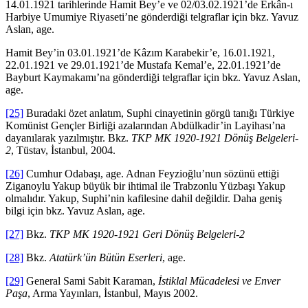
14.01.1921 tarihlerinde Hamit Bey’e ve 02/03.02.1921’de Erkân-ı
Harbiye Umumiye Riyaseti’ne gönderdiği telgraflar için bkz. Yavuz
Aslan, age.
Hamit Bey’in 03.01.1921’de Kâzım Karabekir’e, 16.01.1921,
22.01.1921 ve 29.01.1921’de Mustafa Kemal’e, 22.01.1921’de
Bayburt Kaymakamı’na gönderdiği telgraflar için bkz. Yavuz Aslan,
age.
[25]
Buradaki özet anlatım, Suphi cinayetinin görgü tanığı Türkiye
Komünist Gençler Birliği azalarından Abdülkadir’in Layihası’na
dayanılarak yazılmıştır. Bkz.
TKP MK 1920-1921 Dönüş Belgeleri-
2
, Tüstav, İstanbul, 2004.
[26]
Cumhur Odabaşı, age. Adnan Feyzioğlu’nun sözünü ettiği
Ziganoylu Yakup büyük bir ihtimal ile Trabzonlu Yüzbaşı Yakup
olmalıdır. Yakup, Suphi’nin kafilesine dahil değildir. Daha geniş
bilgi için bkz. Yavuz Aslan, age.
[27]
Bkz.
TKP MK 1920-1921 Geri Dönüş Belgeleri-2
[28]
Bkz.
Atatürk’ün Bütün Eserleri
, age.
[29]
General Sami Sabit Karaman,
İstiklal Mücadelesi ve Enver
Paşa
, Arma Yayınları, İstanbul, Mayıs 2002.