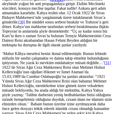
aleyhinde yoğun bir anti propagandaya girişir. Ekibin Meclisteki
sözcüleri, konuyu meclise taşırlar. Fakat nafile! Ankara geri adım
atmamakta kararlıdır. Kahya teslim olur. 12 Ocak 1922’de Sivas
Bidayet Mahkemesi’nde yargılanmak üzere tutuklanarak Sivas’a
gönderilir.
[30]
Bir müddet sonra serbest bırakılır ve Trabzon’a geri
döner. Kahya’nın mahkeme tarafından serbest bırakılmasına ilişkin
Tepeyran’ın anılarında şöyle denmektedir: “Üç ay kadar sonra biz
Kars’ta iken o zaman Sıvas’ta bulunan Temyiz Mahkemesinin Ceza
Dairesi Reisi akrabamdan Hasan Fehmi Beyden aldığım bir
mektupta bu duruşma ile ilgili olarak şunlar yazılıydı:
‘Mahut Kâhya meselesi henüz ikmal edilmemiştir. Bunun lehinde
nüfuzlu bir sınıfın çalışmakta ve daima takip etmekte bulunduğunu
işitiyorum. Ne yazık ki mevkiim müdahaleye müsait değildir…’
[31]
1922’de Sivas Ağır Ceza Mahkemesi Reisi olan Mehmet Hulusi
Kellercioğlu’nun oğulları Hikmet ve İsmet Ataman’da
15.03.1989’da Cumhur Odabaşıoğlu’na şunları aktarırlar: “1921
Yılında Sivas Ağır Ceza Mahkemesi Reisi olan babamız Mehmet
Hulusi Kellercioğlu, memleketine izine gitmek üzere vekaletten
müsade bekliyordu, bu arada aldığı bir mektubta, Kahya Yahya
şöyle yazmış: ‘Talihin darbesini yemiş bedbahlardan birisi olduğunu
sizinde hemşehrimiz olduğunu duyduk, cezam idam ise idamım sizin
elinizden olsun.’ Babam bunun üzerine izine ayrılmayarak daha
önce gelen dosyayı tetkik ederek idamlık cezası olmadığı kanaatine
varıyor. Sivas Ağır Ceza Mahkemesi’ne gelen sekiz kişi Kahya