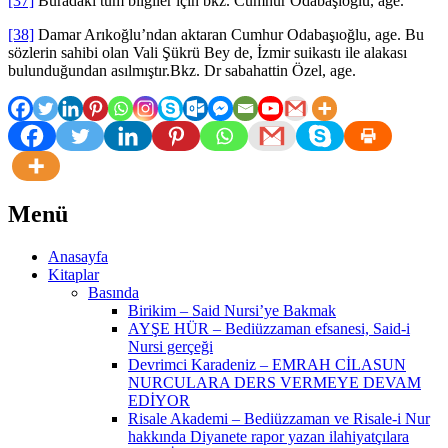
[37]
Buradaki tüm bilgiler için bkz. Cumhur Odabaşıoğlu, age.
[38]
Damar Arıkoğlu’ndan aktaran Cumhur Odabaşıoğlu, age. Bu
sözlerin sahibi olan Vali Şükrü Bey de, İzmir suikastı ile alakası
bulunduğundan asılmıştır.Bkz. Dr sabahattin Özel, age.
Menü
Anasayfa
Kitaplar
Basında
Birikim – Said Nursi’ye Bakmak
AYŞE HÜR – Bediüzzaman efsanesi, Said-i
Nursi gerçeği
Devrimci Karadeniz – EMRAH CİLASUN
NURCULARA DERS VERMEYE DEVAM
EDİYOR
Risale Akademi – Bediüzzaman ve Risale-i Nur
hakkında Diyanete rapor yazan ilahiyatçılara