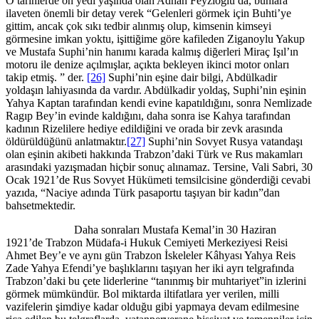
O tarihlerde on yedi yaşında olan Adnan Feyzioğlu da, bunlara
ilaveten önemli bir detay verek “Gelenleri görmek için Buhti’ye
gittim, ancak çok sıkı tedbir alınmış olup, kimsenin kimseyi
görmesine imkan yoktu, işittiğime göre kafileden Ziganoylu Yakup
ve Mustafa Suphi’nin hanımı karada kalmış diğerleri Miraç Işıl’ın
motoru ile denize açılmışlar, açıkta bekleyen ikinci motor onları
takip etmiş. ” der.
[26]
Suphi’nin eşine dair bilgi, Abdülkadir
yoldaşın lahiyasında da vardır. Abdülkadir yoldaş, Suphi’nin eşinin
Yahya Kaptan tarafından kendi evine kapatıldığını, sonra Nemlizade
Ragıp Bey’in evinde kaldığını, daha sonra ise Kahya tarafından
kadının Rizelilere hediye edildiğini ve orada bir zevk arasında
öldürüldüğünü anlatmaktır.
[27]
Suphi’nin Sovyet Rusya vatandaşı
olan eşinin akibeti hakkında Trabzon’daki Türk ve Rus makamları
arasındaki yazışmadan hiçbir sonuç alınamaz. Tersine, Vali Sabri, 30
Ocak 1921’de Rus Sovyet Hükümeti temsilcisine gönderdiği cevabi
yazıda, “Naciye adında Türk pasaportu taşıyan bir kadın”dan
bahsetmektedir.
Daha sonraları Mustafa Kemal’in 30 Haziran
1921’de Trabzon Müdafa-i Hukuk Cemiyeti Merkeziyesi Reisi
Ahmet Bey’e ve aynı gün Trabzon İskeleler Kâhyası Yahya Reis
Zade Yahya Efendi’ye başlıklarını taşıyan her iki ayrı telgrafında
Trabzon’daki bu çete liderlerine “tanınmış bir muhtariyet”in izlerini
görmek mümkündür. Bol miktarda iltifatlara yer verilen, milli
vazifelerin şimdiye kadar olduğu gibi yapmaya devam edilmesine