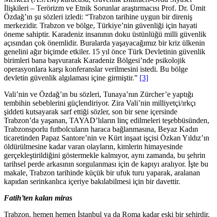
İlişkileri – Terörizm ve Etnik Sorunlar araştırmacısı Prof. Dr. Ümit
Özdağ’ın şu sözleri izledi: “Trabzon tarihine uygun bir direniş
merkezidir. Trabzon ve bölge, Türkiye’nin güvenliği için hayati
öneme sahiptir. Karadeniz insanının doku üstünlüğü milli güvenlik
açısından çok önemlidir. Buralarda yaşayacağımız bir kriz ülkenin
genelini ağır biçimde etkiler. 15 yıl önce Türk Devletinin güvenlik
birimleri bana başvurarak Karadeniz Bölgesi’nde psikolojik
operasyonlara karşı konferanslar verilmesini istedi. Bu bölge
devletin güvenlik algılaması içine girmiştir.”
[3]
Vali’nin ve Özdağ’ın bu sözleri, Tunaya’nın Zürcher’e yaptığı
tembihin sebeblerini güçlendiriyor. Zira Vali’nin milliyetçi/ırkçı
şiddeti kutsayarak sarf ettiği sözler, son bir sene içersinde
Trabzon’da yaşanan, TAYAD’lıların linç edilmeleri teşebbüsünden,
Trabzonsporlu futbolcuların haraca bağlanmasına, Beyaz Kadın
ticaretinden Papaz Santore’nin ve Kürt inşaat işçisi Özkan Yıldız’ın
öldürülmesine kadar varan olayların, kimlerin himayesinde
gerçekleştirildiğini göstermekle kalmıyor, aynı zamanda, bu şehrin
tarihsel perde arkasının sorgulanması için de kapıyı aralıyor. İşte bu
makale, Trabzon tarihinde küçük bir ufuk turu yaparak, aralanan
kapıdan serinkanlıca içeriye bakılabilmesi için bir davettir.
Fatih’ten kalan miras
Trabzon, hemen hemen İstanbul ya da Roma kadar eski bir şehirdir.