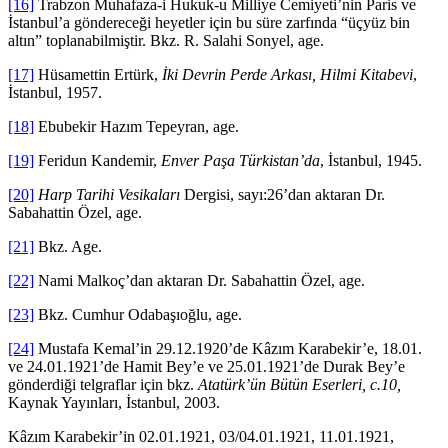
[16]
Trabzon Muhafaza-i Hukuk-u Milliye Cemiyeti’nin Paris ve
İstanbul’a göndereceği heyetler için bu süre zarfında “üçyüz bin
altın” toplanabilmiştir. Bkz. R. Salahi Sonyel, age.
[17]
Hüsamettin Ertürk,
İki Devrin Perde Arkası, Hilmi Kitabevi
,
İstanbul, 1957.
[18]
Ebubekir Hazım Tepeyran, age.
[19]
Feridun Kandemir,
Enver Paşa Türkistan’da
, İstanbul, 1945.
[20]
Harp Tarihi Vesikaları
Dergisi, sayı:26’dan aktaran Dr.
Sabahattin Özel, age.
[21]
Bkz. Age.
[22]
Nami Malkoç’dan aktaran Dr. Sabahattin Özel, age.
[23]
Bkz. Cumhur Odabaşıoğlu, age.
[24]
Mustafa Kemal’in 29.12.1920’de Kâzım Karabekir’e, 18.01.
ve 24.01.1921’de Hamit Bey’e ve 25.01.1921’de Durak Bey’e
gönderdiği telgraflar için bkz.
Atatürk’ün Bütün Eserleri, c.10,
Kaynak Yayınları, İstanbul, 2003.
Kâzım Karabekir’in 02.01.1921, 03/04.01.1921, 11.01.1921,