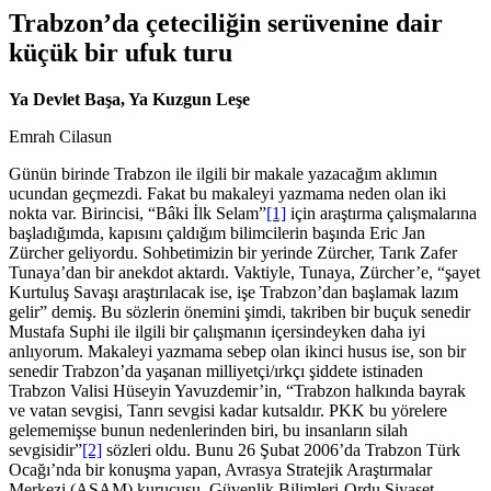
Trabzon’da çeteciliğin serüvenine dair
küçük bir ufuk turu
Ya Devlet Başa, Ya Kuzgun Leşe
Emrah Cilasun
Günün birinde Trabzon ile ilgili bir makale yazacağım aklımın
ucundan geçmezdi. Fakat bu makaleyi yazmama neden olan iki
nokta var. Birincisi, “Bâki İlk Selam”
[1]
için araştırma çalışmalarına
başladığımda, kapısını çaldığım bilimcilerin başında Eric Jan
Zürcher geliyordu. Sohbetimizin bir yerinde Zürcher, Tarık Zafer
Tunaya’dan bir anekdot aktardı. Vaktiyle, Tunaya, Zürcher’e, “şayet
Kurtuluş Savaşı araştırılacak ise, işe Trabzon’dan başlamak lazım
gelir” demiş. Bu sözlerin önemini şimdi, takriben bir buçuk senedir
Mustafa Suphi ile ilgili bir çalışmanın içersindeyken daha iyi
anlıyorum. Makaleyi yazmama sebep olan ikinci husus ise, son bir
senedir Trabzon’da yaşanan milliyetçi/ırkçı şiddete istinaden
Trabzon Valisi Hüseyin Yavuzdemir’in, “Trabzon halkında bayrak
ve vatan sevgisi, Tanrı sevgisi kadar kutsaldır. PKK bu yörelere
gelememişse bunun nedenlerinden biri, bu insanların silah
sevgisidir”
[2]
sözleri oldu. Bunu 26 Şubat 2006’da Trabzon Türk
Ocağı’nda bir konuşma yapan, Avrasya Stratejik Araştırmalar
Merkezi (ASAM) kurucusu, Güvenlik Bilimleri-Ordu Siyaset