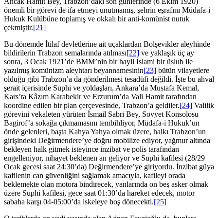
Ancak Hamit Bey, Trabzon’daki son günlerinde (6 Ekim 1920)
önemli bir görevi de ifa etmeyi unutmamış, şehrin eşrafını Müdafa-i
Hukuk Kulübüne toplamış ve okkalı bir anti-komünist nutuk
çekmiştir.
[21]
Bu dönemde İtilaf devletlerine ait uçaklardan Bolşevikler aleyhinde
bildirilerin Trabzon semalarında atılması
[22]
ve yaklaşık üç ay
sonra, 3 Ocak 1921’de BMM’nin bir hayli İslami bir üslub ile
yazılmış komünizm aleyhtarı beyannamesinin
[23]
bütün vilayetlere
olduğu gibi Trabzon’a da gönderilmesi tesadüfi değildi. İşte bu ahval
şerait içerisinde Suphi ve yoldaşları, Ankara’da Mustafa Kemal,
Kars’ta Kâzım Karabekir ve Erzurum’da Vali Hamit tarafından
koordine edilen bir plan çerçevesinde, Trabzon’a geldiler.
[24]
Valilik
görevini vekaleten yürüten İsmail Sabri Bey, Sovyet Konsolosu
Bagirof’a sokağa çıkmamasını tembihliyor, Müdafa-i Hukuk’un
önde gelenleri, başta Kahya Yahya olmak üzere, halkı Trabzon’un
girişindeki Değirmendere’ye doğru mobilize ediyor, yağmur altında
bekleyen halk gitmek isteyince inzibat ve polis tarafından
engelleniyor, nihayet beklenen an geliyor ve Suphi kafilesi (28/29
Ocak gecesi saat 24:30’da) Değirmendere’ye giriyordu. İnzibat güya
kafilenin can güvenliğini sağlamak amacıyla, kafileyi orada
beklemekte olan motora bindirecek, yanlarında on beş asker olmak
üzere Suphi kafilesi, gece saat 01:30’da hareket edecek, motor
sabaha karşı 04-05:00’da iskeleye boş dönecekti.
[25]