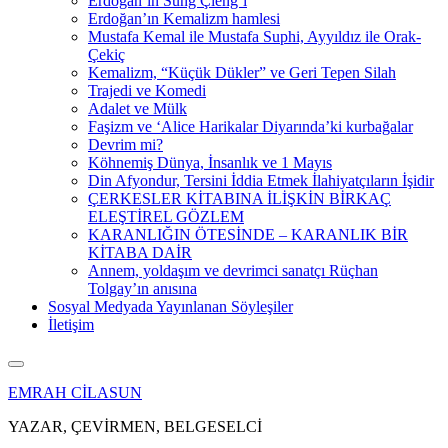
Erdoğan’ın Sung Çieng’i
Erdoğan’ın Kemalizm hamlesi
Mustafa Kemal ile Mustafa Suphi, Ayyıldız ile Orak-
Çekiç
Kemalizm, “Küçük Dükler” ve Geri Tepen Silah
Trajedi ve Komedi
Adalet ve Mülk
Faşizm ve ‘Alice Harikalar Diyarında’ki kurbağalar
Devrim mi?
Köhnemiş Dünya, İnsanlık ve 1 Mayıs
Din Afyondur, Tersini İddia Etmek İlahiyatçıların İşidir
ÇERKESLER KİTABINA İLİŞKİN BİRKAÇ
ELEŞTİREL GÖZLEM
KARANLIĞIN ÖTESİNDE – KARANLIK BİR
KİTABA DAİR
Annem, yoldaşım ve devrimci sanatçı Rüçhan
Tolgay’ın anısına
Sosyal Medyada Yayınlanan Söyleşiler
İletişim
EMRAH CİLASUN
YAZAR, ÇEVİRMEN, BELGESELCİ