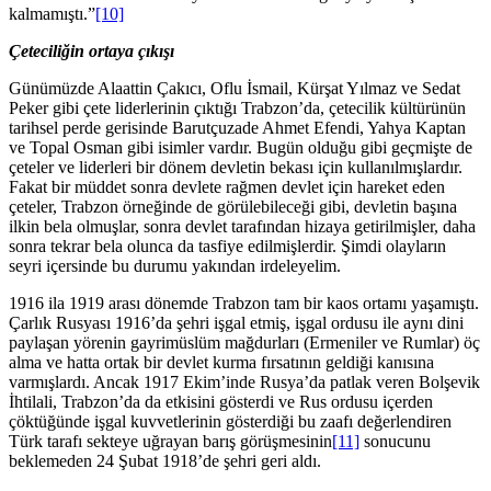
kalmamıştı.”
[10]
Çeteciliğin ortaya çıkışı
Günümüzde Alaattin Çakıcı, Oflu İsmail, Kürşat Yılmaz ve Sedat
Peker gibi çete liderlerinin çıktığı Trabzon’da, çetecilik kültürünün
tarihsel perde gerisinde Barutçuzade Ahmet Efendi, Yahya Kaptan
ve Topal Osman gibi isimler vardır. Bugün olduğu gibi geçmişte de
çeteler ve liderleri bir dönem devletin bekası için kullanılmışlardır.
Fakat bir müddet sonra devlete rağmen devlet için hareket eden
çeteler, Trabzon örneğinde de görülebileceği gibi, devletin başına
ilkin bela olmuşlar, sonra devlet tarafından hizaya getirilmişler, daha
sonra tekrar bela olunca da tasfiye edilmişlerdir. Şimdi olayların
seyri içersinde bu durumu yakından irdeleyelim.
1916 ila 1919 arası dönemde Trabzon tam bir kaos ortamı yaşamıştı.
Çarlık Rusyası 1916’da şehri işgal etmiş, işgal ordusu ile aynı dini
paylaşan yörenin gayrimüslüm mağdurları (Ermeniler ve Rumlar) öç
alma ve hatta ortak bir devlet kurma fırsatının geldiği kanısına
varmışlardı. Ancak 1917 Ekim’inde Rusya’da patlak veren Bolşevik
İhtilali, Trabzon’da da etkisini gösterdi ve Rus ordusu içerden
çöktüğünde işgal kuvvetlerinin gösterdiği bu zaafı değerlendiren
Türk tarafı sekteye uğrayan barış görüşmesinin
[11]
sonucunu
beklemeden 24 Şubat 1918’de şehri geri aldı.