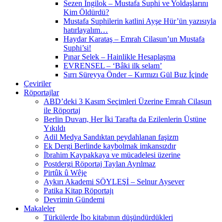
Sezen İngilok – Mustafa Suphi ve Yoldaşlarını
Kim Öldürdü?
Mustafa Suphilerin katlini Ayşe Hür’ün yazısıyla
hatırlayalım…
Haydar Karataş – Emrah Cilasun’un Mustafa
Suphi’si!
Pınar Selek – Hainlikle Hesaplaşma
EVRENSEL – ‘Bâki ilk selam’
Sırrı Süreyya Önder – Kırmızı Gül Buz İçinde
Çeviriler
Röportajlar
ABD’deki 3 Kasım Seçimleri Üzerine Emrah Cilasun
ile Röportaj
Berlin Duvarı, Her İki Tarafta da Ezilenlerin Üstüne
Yıkıldı
Adil Medya Sandıktan peydahlanan faşizm
Ek Dergi Berlinde kaybolmak imkansızdır
İbrahim Kaypakkaya ve mücadelesi üzerine
Postdergi Röportaj Taylan Ayrılmaz
Pirtûk û Wêje
Aykırı Akademi SÖYLEŞİ – Selnur Aysever
Patika Kitap Röportajı
Devrimin Gündemi
Makaleler
Türkülerde İbo kitabının düşündürdükleri