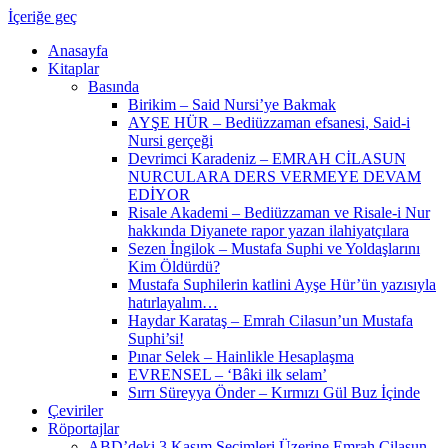
İçeriğe geç
Anasayfa
Kitaplar
Basında
Birikim – Said Nursi’ye Bakmak
AYŞE HÜR – Bediüzzaman efsanesi, Said-i
Nursi gerçeği
Devrimci Karadeniz – EMRAH CİLASUN
NURCULARA DERS VERMEYE DEVAM
EDİYOR
Risale Akademi – Bediüzzaman ve Risale-i Nur
hakkında Diyanete rapor yazan ilahiyatçılara
Sezen İngilok – Mustafa Suphi ve Yoldaşlarını
Kim Öldürdü?
Mustafa Suphilerin katlini Ayşe Hür’ün yazısıyla
hatırlayalım…
Haydar Karataş – Emrah Cilasun’un Mustafa
Suphi’si!
Pınar Selek – Hainlikle Hesaplaşma
EVRENSEL – ‘Bâki ilk selam’
Sırrı Süreyya Önder – Kırmızı Gül Buz İçinde
Çeviriler
Röportajlar
ABD’deki 3 Kasım Seçimleri Üzerine Emrah Cilasun