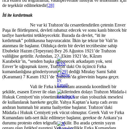
rica edilen bu telgraflarda, vatanperverane hissiyat ve temenniler için
de teşekkür edilmektedir
[28]
İti ite kırdırtmak
Ne var ki Trabzon’da cesaretlendirilen çetenin Enver
Paşa ile flörtleşmesi, devleti rahatsız edecek ve sonu kanlı bitecek bir
tasfiye hareketini tetikleyecektir. Burada da devlet, “iti ite
kırdırtmak” politikasına başvuracaktır. İlkin işe tekrar bir Vali’in
atanması ile başlanır. Oldukça derin bir devlet tecrübesine sahip
Ebubekir Hazım (Tepeyran) Bey 26 Ağustos 1921’de Trabzon
valiliğine getirilir. Ardından, 22. Ekim 1921’de, Kâzım
Karabekir’in, “senden başka güvenecek arkadaşım yok, seni
Enver’le uğraşmak üzere, Trabzon’daki On üçüncü Fırka
kumandanlığına gönderiyorum”
[29]
dediği Miralay Sami Sabit
(Karaman) 7 Kasım 1921’de Trabzon’da görevinin başına geçer.
Vali ile Fırka kumandanı arasında koordineli bir
şekilde, esasen Enver ile olan ilişkilerinden dolayı Trabzon Müdafa-i
Hukuk Cemiyeti’nin yönetimine karşı, var olan yolsuzluk meselesi
de kullanılarak harekete geçilir. Yahya Kaptan’a karşı cadı avını
andıran hummalı bir arama faaliyetine başlanır. Trabzon’daki
Müdafa-i Hukuk Cemiyeti yek vücut olmuştur. Gerek Vali ve Fırka
Kumandanı tatlı-sert ikâz edilmeye başlanır, gerekse de Ankara’ya
durumu protesto eden telgraflar çekilir. Bu arada çetenin yayın
organı olan
İstikbal
gazetesi Vali ve özellikle Fırka Kumandanı