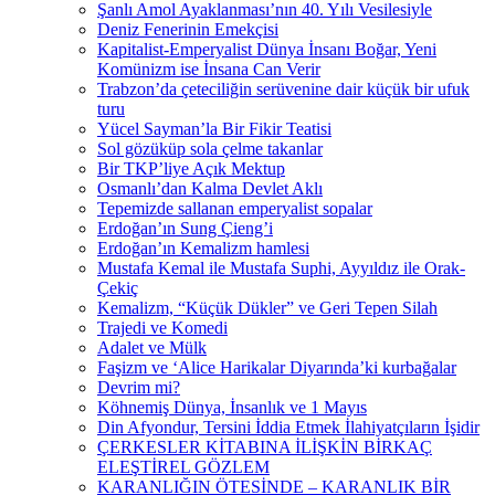
Şanlı Amol Ayaklanması’nın 40. Yılı Vesilesiyle
Deniz Fenerinin Emekçisi
Kapitalist-Emperyalist Dünya İnsanı Boğar, Yeni
Komünizm ise İnsana Can Verir
Trabzon’da çeteciliğin serüvenine dair küçük bir ufuk
turu
Yücel Sayman’la Bir Fikir Teatisi
Sol gözüküp sola çelme takanlar
Bir TKP’liye Açık Mektup
Osmanlı’dan Kalma Devlet Aklı
Tepemizde sallanan emperyalist sopalar
Erdoğan’ın Sung Çieng’i
Erdoğan’ın Kemalizm hamlesi
Mustafa Kemal ile Mustafa Suphi, Ayyıldız ile Orak-
Çekiç
Kemalizm, “Küçük Dükler” ve Geri Tepen Silah
Trajedi ve Komedi
Adalet ve Mülk
Faşizm ve ‘Alice Harikalar Diyarında’ki kurbağalar
Devrim mi?
Köhnemiş Dünya, İnsanlık ve 1 Mayıs
Din Afyondur, Tersini İddia Etmek İlahiyatçıların İşidir
ÇERKESLER KİTABINA İLİŞKİN BİRKAÇ
ELEŞTİREL GÖZLEM
KARANLIĞIN ÖTESİNDE – KARANLIK BİR