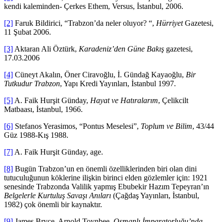
kendi kaleminden- Çerkes Ethem, Versus, İstanbul, 2006.
[2]
Faruk Bildirici, “Trabzon’da neler oluyor? “,
Hürriyet
Gazetesi,
11 Şubat 2006.
[3]
Aktaran Ali Öztürk,
Karadeniz’den Güne Bakış
gazetesi,
17.03.2006
[4]
Cüneyt Akalın, Öner Ciravoğlu, İ. Gündağ Kayaoğlu,
Bir
Tutkudur Trabzon
, Yapı Kredi Yayınları, İstanbul 1997.
[5]
A. Faik Hurşit Günday,
Hayat ve Hatıralarım
, Çelikcilt
Matbaası, İstanbul, 1966.
[6]
Stefanos Yerasimos, “Pontus Meselesi”,
Toplum ve Bilim
, 43/44
Güz 1988-Kış 1988.
[7]
A. Faik Hurşit Günday, age.
[8]
Bugün Trabzon’un en önemli özelliklerinden biri olan dini
tutuculuğunun köklerine ilişkin birinci elden gözlemler için: 1921
senesinde Trabzonda Valilik yapmış Ebubekir Hazım Tepeyran’ın
Belgelerle Kurtuluş Savaşı Anıları
(Çağdaş Yayınları, İstanbul,
1982) çok önemli bir kaynaktır.
[9]
James Bryce, Arnold Toynbee,
Osmanlı İmparatorluğu’nda