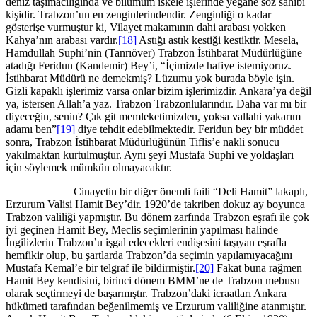
deniz taşımacılığında ve bilumum iskele işlerinde yegane söz sahibi
kişidir. Trabzon’un en zenginlerindendir. Zenginliği o kadar
gösterişe vurmuştur ki, Vilayet makamının dahi arabası yokken
Kahya’nın arabası vardır.
[18]
Astığı astık kestiği kestiktir. Mesela,
Hamdullah Suphi’nin (Tanrıöver) Trabzon İstihbarat Müdürlüğüne
atadığı Feridun (Kandemir) Bey’i, “İçimizde hafiye istemiyoruz.
İstihbarat Müdürü ne demekmiş? Lüzumu yok burada böyle işin.
Gizli kapaklı işlerimiz varsa onlar bizim işlerimizdir. Ankara’ya değil
ya, istersen Allah’a yaz. Trabzon Trabzonlularındır. Daha var mı bir
diyeceğin, senin? Çık git memleketimizden, yoksa vallahi yakarım
adamı ben”
[19]
diye tehdit edebilmektedir. Feridun bey bir müddet
sonra, Trabzon İstihbarat Müdürlüğünün Tiflis’e nakli sonucu
yakılmaktan kurtulmuştur. Aynı şeyi Mustafa Suphi ve yoldaşları
için söylemek mümkün olmayacaktır.
Cinayetin bir diğer önemli faili “Deli Hamit” lakaplı,
Erzurum Valisi Hamit Bey’dir. 1920’de takriben dokuz ay boyunca
Trabzon valiliği yapmıştır. Bu dönem zarfında Trabzon eşrafı ile çok
iyi geçinen Hamit Bey, Meclis seçimlerinin yapılması halinde
İngilizlerin Trabzon’u işgal edecekleri endişesini taşıyan eşrafla
hemfikir olup, bu şartlarda Trabzon’da seçimin yapılamıyacağını
Mustafa Kemal’e bir telgraf ile bildirmiştir.
[20]
Fakat buna rağmen
Hamit Bey kendisini, birinci dönem BMM’ne de Trabzon mebusu
olarak seçtirmeyi de başarmıştır. Trabzon’daki icraatları Ankara
hükümeti tarafından beğenilmemiş ve Erzurum valiliğine atanmıştır.