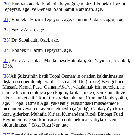
[30]
Buraya kadarki bilgilerin kaynağı için bkz. Ebubekir Hazım
Tepeyran, age. ve General Sabi Samit Karaman, age.
[31]
Ebubekir Hazım Tepeyran, age; Cumhur Odabaşıoğlu, age.
[32]
Yazuz Aslan, age.
[33]
Dr. Sabahattin Özel, age.
[34]
Ebubekir Hazım Tepeyran, age.
[35]
Kılıç Ali, İstiklal Mahkemesi Hatıraları, Sel Yayınları, İstanbul,
1955.
[36]
Ali Şükrü’nün katili Topal Osman’ın ortadan kaldırılmasına
ilişkin iki önemli bilgi vardır..”İsmail Hakkı (Tekçe) Bey gelince
Mustafa Kemal Paşa, Osman Ağa’yı yakalamak için nereden, ne
suretle hücum edilmesi gerektiğini, krokisini de çizerek anlattı ve
tabur hareket etti.” Rauf Orbay’dan aktaran Cumhur Odabaşıoğlu,
age. “Topal Osman Ağa, yakalanışı esnasındaki müsademede
mecburen veya mukavemet etmeyip çağrıldığı Çankaya’ya kuzu
kuzu giderken Muhafız Kıt’ası Kumandanı Rizeli Binbaşı Fuad
Bey’in emriyle sırf konuşmasını önlemek maksadıyla kasten
öldürülmüştü.” Bkz. Rıza Nur, age