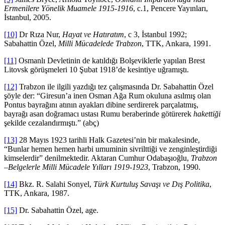
Ermenilere Yönelik Muamele 1915-1916
, c.1, Pencere Yayınları,
İstanbul, 2005.
[10]
Dr Rıza Nur,
Hayat ve Hatıratım
, c 3, İstanbul 1992;
Sabahattin Özel,
Milli Mücadelede Trabzon
, TTK, Ankara, 1991.
[11]
Osmanlı Devletinin de katıldığı Bolşeviklerle yapılan Brest
Litovsk görüşmeleri 10 Şubat 1918’de kesintiye uğramıştı.
[12]
Trabzon ile ilgili yazdığı tez çalışmasında Dr. Sabahattin Özel
şöyle der: “Giresun’a inen Osman Ağa Rum okuluna asılmış olan
Pontus bayrağını atının ayakları dibine serdirerek parçalatmış,
bayrağı asan doğramacı ustası Rumu beraberinde götürerek
hakettiği
şekilde cezalandırmıştı.” (abç)
[13]
28 Mayıs 1923 tarihli Halk Gazetesi’nin bir makalesinde,
“Bunlar hemen hemen harbi umuminin sivrilttiği ve zenginleştirdiği
kimselerdir” denilmektedir. Aktaran Cumhur Odabaşıoğlu,
Trabzon
–Belgelerle Milli Mücadele Yılları 1919-1923
, Trabzon, 1990.
[14]
Bkz. R. Salahi Sonyel,
Türk Kurtuluş Savaşı ve Dış Politika
,
TTK, Ankara, 1987.
[15]
Dr. Sabahattin Özel, age.