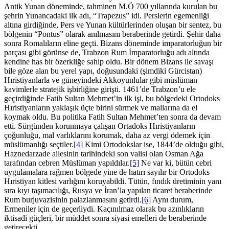
Antik Yunan döneminde, tahminen M.Ö 700 yıllarında kurulan bu
şehrin Yunancadaki ilk adı, “Trapezus” idi. Perslerin egemenliği
altına girdiğinde, Pers ve Yunan kültürlerinden oluşan bir sentez, bu
bölgenin “Pontus” olarak anılmasını beraberinde getirdi. Şehir daha
sonra Romalıların eline geçti. Bizans döneminde imparatorluğun bir
parçası gibi görünse de, Trabzon Rum İmparatorluğu adı altında
kendine has bir özerkliğe sahip oldu. Bir dönem Bizans ile savaşı
bile göze alan bu yerel yapı, doğusundaki (şimdiki Gürcistan)
Hıristiyanlarla ve güneyindeki Akkoyunlular gibi müslüman
kavimlerle stratejik işbirliğine girişti. 1461’de Trabzon’u ele
geçirdiğinde Fatih Sultan Mehmet’in ilk işi, bu bölgedeki Ortodoks
Hıristiyanların yaklaşık üçte birini sürmek ve mallarına da el
koymak oldu. Bu politika Fatih Sultan Mehmet’ten sonra da devam
etti. Sürgünden korunmaya çalışan Ortadoks Hıristiyanların
çoğunluğu, mal varlıklarını korumak, daha az vergi ödemek için
müslümanlığı seçtiler.
[4]
Kimi Ortodokslar ise, 1844’de olduğu gibi,
Haznedarzade ailesinin tarihindeki son valisi olan Osman Ağa
tarafından cebren Müslüman yapıldılar.
[5]
Ne var ki, bütün cebri
uygulamalara rağmen bölgede yine de hatırı sayılır bir Ortodoks
Hıristiyan kitlesi varlığını koruyabildi. Tütün, fındık üretiminin yanı
sıra kıyı taşımacılığı, Rusya ve İran’la yapılan ticaret beraberinde
Rum burjuvazisinin palazlanmasını getirdi.
[6]
Aynı durum,
Ermeniler için de geçerliydi. Kaçınılmaz olarak bu azınlıkların
iktisadi güçleri, bir müddet sonra siyasi emelleri de beraberinde
getirecekti.