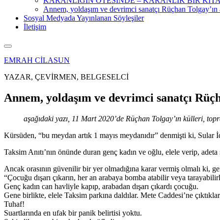
KARANLIĞIN ÖTESİNDE – KARANLIK BİR KİT
Annem, yoldaşım ve devrimci sanatçı Rüçhan Tolgay’ın 
Sosyal Medyada Yayınlanan Söyleşiler
İletişim
EMRAH CİLASUN
YAZAR, ÇEVİRMEN, BELGESELCİ
Annem, yoldaşım ve devrimci sanatçı Rüçh
aşağıdaki yazı, 11 Mart 2020’de Rüçhan Tolgay’ın külleri, top
Kürsüden, “bu meydan artık 1 mayıs meydanıdır” denmişti ki, Sular İda
Taksim Anıtı’nın önünde duran genç kadın ve oğlu, elele verip, adeta 
Ancak orasının güvenilir bir yer olmadığına karar vermiş olmalı ki, g
“Çocuğu dışarı çıkarın, her an arabaya bomba atabilir veya tarayabilirl
Genç kadın can havliyle kapıp, arabadan dışarı çıkardı çocuğu.
Gene birlikte, elele Taksim parkına daldılar. Mete Caddesi’ne çıktıkla
Tuhaf!
Suartlarında en ufak bir panik belirtisi yoktu.