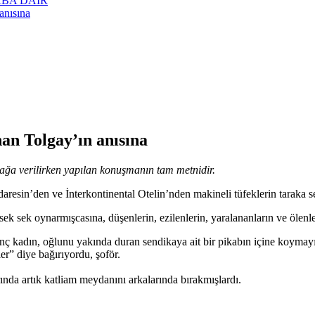
ABA DAİR
anısına
an Tolgay’ın anısına
rağa verilirken yapılan konuşmanın tam metnidir.
resin’den ve İnterkontinental Otelin’nden makineli tüfeklerin taraka s
sek sek oynarmışcasına, düşenlerin, ezilenlerin, yaralananların ve ölenl
enç kadın, oğlunu yakında duran sendikaya ait bir pikabın içine koymay
er” diye bağırıyordu, şoför.
rında artık katliam meydanını arkalarında bırakmışlardı.