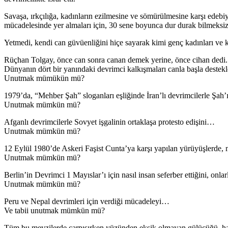
Savaşa, ırkçılığa, kadınların ezilmesine ve sömürülmesine karşı edebiya
mücadelesinde yer almaları için, 30 sene boyunca dur durak bilmeksiz
Yetmedi, kendi can güvüenliğini hiçe sayarak kimi genç kadınları ve k
Rüçhan Tolgay, önce can sonra canan demek yerine, önce cihan dedi.
Dünyanın dört bir yanındaki devrimci kalkışmaları canla başla destekl
Unutmak mümükün mü?
1979’da, “Mehber Şah” sloganları eşliğinde İran’lı devrimcilerle Şah’ı
Unutmak mümkün mü?
Afganlı devrimcilerle Sovyet işgalinin ortaklaşa protesto edişini…
Unutmak mümkün mü?
12 Eylül 1980’de Askeri Faşist Cunta’ya karşı yapılan yürüyüşlerde, m
Unutmak mümkün mü?
Berlin’in Devrimci 1 Mayıslar’ı için nasıl insan seferber ettiğini, onla
Unutmak mümkün mü?
Peru ve Nepal devrimleri için verdiği mücadeleyi…
Ve tabii unutmak mümkün mü?
Tüm bu mevzilerde çarpışırken yüzünden eksik olmayan gülücüğü, hazı