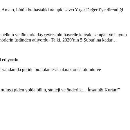
Ama o, bütün bu hastalıklara tıpkı savcı Yaşar Değerli’ye direndiği
sonelinin ve tüm arkadaş çevresinin hayretle karışık, sempati ve hayran
tümörlerin üstünden atlıyordu. Ta ki, 2020’nin 5 Şubat’ına kadar…
l ediyordu.
r yandan da geride bırakılan esas olarak onca olumlu ve
uluşa giden yolda bilim, strateji ve önderlik… İnsanlığı Kurtar!”