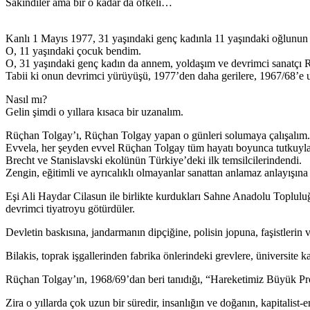
Sakindiler ama bir o kadar da öfkeli…
Kanlı 1 Mayıs 1977, 31 yaşındaki genç kadınla 11 yaşındaki oğlunun yo
O, 11 yaşındaki çocuk bendim.
O, 31 yaşındaki genç kadın da annem, yoldaşım ve devrimci sanatçı 
Tabii ki onun devrimci yürüyüşü, 1977’den daha gerilere, 1967/68’e 
Nasıl mı?
Gelin şimdi o yıllara kısaca bir uzanalım.
Rüçhan Tolgay’ı, Rüçhan Tolgay yapan o günleri solumaya çalışalım.
Evvela, her şeyden evvel Rüçhan Tolgay tüm hayatı boyunca tutkuyla y
Brecht ve Stanislavski ekolünün Türkiye’deki ilk temsilcilerindendi.
Zengin, eğitimli ve ayrıcalıklı olmayanlar sanattan anlamaz anlayışına k
Eşi Ali Haydar Cilasun ile birlikte kurdukları Sahne Anadolu Topluluğ
devrimci tiyatroyu götürdüler.
Devletin baskısına, jandarmanın dipçiğine, polisin jopuna, faşistlerin ve
Bilakis, toprak işgallerinden fabrika önlerindeki grevlere, üniversite 
Rüçhan Tolgay’ın, 1968/69’dan beri tanıdığı, “Hareketimiz Büyük Pr
Zira o yıllarda çok uzun bir süredir, insanlığın ve doğanın, kapital