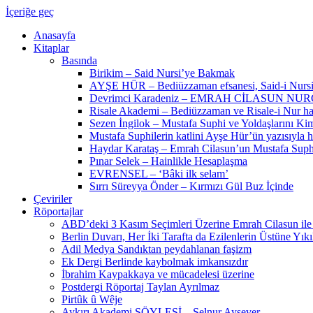
İçeriğe geç
Anasayfa
Kitaplar
Basında
Birikim – Said Nursi’ye Bakmak
AYŞE HÜR – Bediüzzaman efsanesi, Said-i Nursi
Devrimci Karadeniz – EMRAH CİLASUN
Risale Akademi – Bediüzzaman ve Risale-i Nur hak
Sezen İngilok – Mustafa Suphi ve Yoldaşlarını K
Mustafa Suphilerin katlini Ayşe Hür’ün yazısıyla 
Haydar Karataş – Emrah Cilasun’un Mustafa Suphi
Pınar Selek – Hainlikle Hesaplaşma
EVRENSEL – ‘Bâki ilk selam’
Sırrı Süreyya Önder – Kırmızı Gül Buz İçinde
Çeviriler
Röportajlar
ABD’deki 3 Kasım Seçimleri Üzerine Emrah Cilasun ile
Berlin Duvarı, Her İki Tarafta da Ezilenlerin Üstüne Yıkı
Adil Medya Sandıktan peydahlanan faşizm
Ek Dergi Berlinde kaybolmak imkansızdır
İbrahim Kaypakkaya ve mücadelesi üzerine
Postdergi Röportaj Taylan Ayrılmaz
Pirtûk û Wêje
Aykırı Akademi SÖYLEŞİ – Selnur Aysever