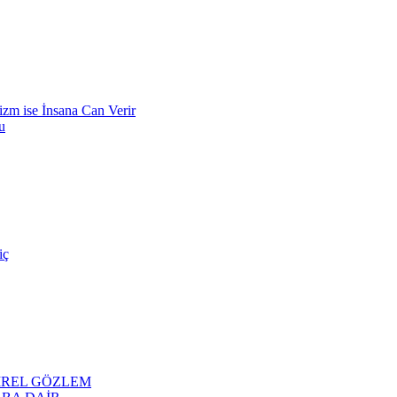
zm ise İnsana Can Verir
u
iç
TİREL GÖZLEM