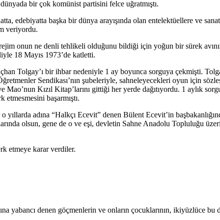
 dünyada bir çok komünist partisini felce uğratmıştı.
anatta, edebiyatta başka bir dünya arayışında olan entelektüellere ve s
am veriyordu.
jim onun ne denli tehlikeli olduğunu bildiği için yoğun bir sürek avı
iyle 18 Mayıs 1973’de katletti.
üçhan Tolgay’ı bir ihbar nedeniyle 1 ay boyunca sorguya çekmişti. Tolg
Öğretmenler Sendikası’nın şubeleriyle, sahneleyecekleri oyun için söz
i ve Mao’nun Kızıl Kitap’larını gittiği her yerde dağıtıyordu. 1 aylık 
k etmesmesini başarmıştı.
r o yıllarda adına “Halkçı Ecevit” denen Bülent Ecevit’in başbakanlığınd
rlarında olsun, gene de o ve eşi, devletin Sahne Anadolu Topluluğu üze
rk etmeye karar verdiler.
na yabancı denen göçmenlerin ve onların çocuklarının, ikiyüzlüce bu dü