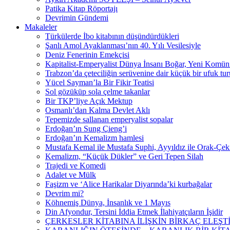
Patika Kitap Röportajı
Devrimin Gündemi
Makaleler
Türkülerde İbo kitabının düşündürdükleri
Şanlı Amol Ayaklanması’nın 40. Yılı Vesilesiyle
Deniz Fenerinin Emekçisi
Kapitalist-Emperyalist Dünya İnsanı Boğar, Yeni Komüni
Trabzon’da çeteciliğin serüvenine dair küçük bir ufuk tur
Yücel Sayman’la Bir Fikir Teatisi
Sol gözüküp sola çelme takanlar
Bir TKP’liye Açık Mektup
Osmanlı’dan Kalma Devlet Aklı
Tepemizde sallanan emperyalist sopalar
Erdoğan’ın Sung Çieng’i
Erdoğan’ın Kemalizm hamlesi
Mustafa Kemal ile Mustafa Suphi, Ayyıldız ile Orak-Çek
Kemalizm, “Küçük Dükler” ve Geri Tepen Silah
Trajedi ve Komedi
Adalet ve Mülk
Faşizm ve ‘Alice Harikalar Diyarında’ki kurbağalar
Devrim mi?
Köhnemiş Dünya, İnsanlık ve 1 Mayıs
Din Afyondur, Tersini İddia Etmek İlahiyatçıların İşidir
ÇERKESLER KİTABINA İLİŞKİN BİRKAÇ ELEŞ