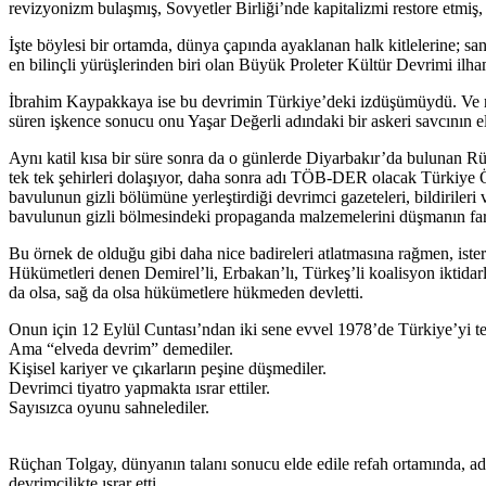
revizyonizm bulaşmış, Sovyetler Birliği’nde kapitalizmi restore etmiş,
İşte böylesi bir ortamda, dünya çapında ayaklanan halk kitlelerine; s
en bilinçli yürüşlerinden biri olan Büyük Proleter Kültür Devrimi ilh
İbrahim Kaypakkaya ise bu devrimin Türkiye’deki izdüşümüydü. Ve re
süren işkence sonucu onu Yaşar Değerli adındaki bir askeri savcının el
Aynı katil kısa bir süre sonra da o günlerde Diyarbakır’da bulunan R
tek tek şehirleri dolaşıyor, daha sonra adı TÖB-DER olacak Türkiye 
bavulunun gizli bölümüne yerleştirdiği devrimci gazeteleri, bildiriler
bavulunun gizli bölmesindeki propaganda malzemelerini düşmanın far
Bu örnek de olduğu gibi daha nice badireleri atlatmasına rağmen, iste
Hükümetleri denen Demirel’li, Erbakan’lı, Türkeş’li koalisyon iktida
da olsa, sağ da olsa hükümetlere hükmeden devletti.
Onun için 12 Eylül Cuntası’ndan iki sene evvel 1978’de Türkiye’yi te
Ama “elveda devrim” demediler.
Kişisel kariyer ve çıkarların peşine düşmediler.
Devrimci tiyatro yapmakta ısrar ettiler.
Sayısızca oyunu sahnelediler.
Rüçhan Tolgay, dünyanın talanı sonucu elde edile refah ortamında, adı
devrimcilikte ısrar etti.