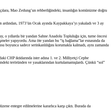
anatçılara, Mao Zedung’un rehberliğindeki, insanlığın komünizme doğru
nın ardından, 1973’ün Ocak ayında Kaypakkaya’yı yakaladı ve 3 ay
ay, o yıllarda bir yandan Sahne Anadolu Topluluğu için, turne öncesi
leşmeler yapıyordu. Ama öte yandan bu “iş bağlama”lar esnasında da
sorgusu boyunca sadece serinkanlılığını korumakla kalmadı, aynı zamanda
aki CHP iktidarında ister adına 1. ve 2. Milliyetçi Cephe
rindeki teröründen ve yasaklarından kurtulamamışlardı. Çünkü “sol”
zene entegre edilmelerine kararlıca karşı çıktı. Burada da