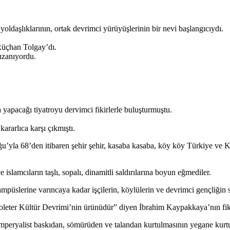
ldaşlıklarının, ortak devrimci yürüyüşlerinin bir nevi başlangıcıydı.
Rüçhan Tolgay’dı.
uzanıyordu.
apacağı tiyatroyu dervimci fikirlerle buluşturmuştu.
ararlıca karşı çıkmıştı.
u’yla 68’den itibaren şehir şehir, kasaba kasaba, köy köy Türkiye ve K
 islamcıların taşlı, sopalı, dinamitli saldırılarına boyun eğmediler.
kampüslerine varıncaya kadar işçilerin, köylülerin ve devrimci gençliğin 
oleter Kültür Devrimi’nin ürünüdür” diyen İbrahim Kaypakkaya’nın fik
ist-emperyalist baskıdan, sömürüden ve talandan kurtulmasının yegane 