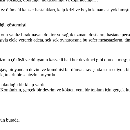
 ölümcül kanser hastalıkları, kalp krizi ve beyin kanaması yoklamıştı. 
ğı göstermişti.
en, onu yanlız bırakmayan doktor ve sağlık uzmanı dostların, hastane per
aşıyla elele vererek adeta, sek sek oynarcasına bu sefer metastazların, 
izmin çöküşü ve dünyanın kasvetli hali her devrimci gibi onu da meşgu
y, bir yandan devim ve komünist bir dünya arayışında ısrar ediyor, bi
tutarlı bir sentezini arıyordu.
 okuduğu bir kitap vardı.
 Komünizm, gerçek bir devrim ve kökten yeni bir toplum için gerçek kurt
gün burada.