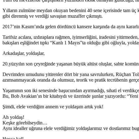
Yılların zulmüne meydan okuyan bedenini 40 sene içerisinde tam üç kez
gibi direnmiş ve verdiği savaştan muzaffer çıkmıştı.
2017’nin Kasım’ında gelen dördüncü kansere karşında da aynı kararlılı
Tarifsiz acılara, ızdıraplara rağmen, iyimserliğini, iradesini yitirmed
bakışları eşliğindet tıpkı “Kanlı 1 Mayıs”ta olduğu gibi oğluyla, yold
Arkadaşlar, yoldaşlar,
20.yüzyılın son çeyreğinde yaşanan büyük altüst oluşlar, sahte komün
Devrimden umudunu yitirenler dört bir yana savrulurken, Rüçhan Tolga
azımsanmayacak oranda da olumsuz, teorik ve pratik tecrübenin gerçek, 
Yaşamının son iki senesinde başucundan ayırmadığı, sıhati el verdikçe
Bu, Bob Avakian’ın bir kitabıydı ve üzerinde şunlar yazıyordu: “Yeni
Şimdi, elele verdiğim annem ve yoldaşım artık yok!
Ah yoldaş!
Keşke görebilseydin…
Aynı idealler uğruna elele verdiğimiz yoldaşlarımız ve dostlarımız bu
Hoşça kal!