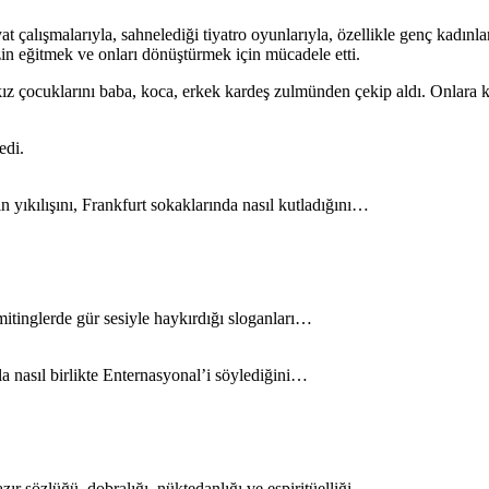
t çalışmalarıyla, sahnelediği tiyatro oyunlarıyla, özellikle genç kadınla
in eğitmek ve onları dönüştürmek için mücadele etti.
ız çocuklarını baba, koca, erkek kardeş zulmünden çekip aldı. Onlara k
edi.
n yıkılışını, Frankfurt sokaklarında nasıl kutladığını…
itinglerde gür sesiyle haykırdığı sloganları…
rla nasıl birlikte Enternasyonal’i söylediğini…
r sözlüğü, dobralığı, nüktedanlığı ve espiritüelliği…