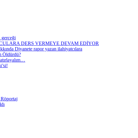
 gerçeği
 NURCULARA DERS VERMEYE DEVAM EDİYOR
kında Diyanete rapor yazan ilahiyatçılara
im Öldürdü?
hatırlayalım…
’si!
 Röportaj
ldı