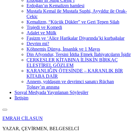
Erdoğan’ın Sung Çieng’i
Erdoğan’ın Kemalizm hamlesi
Mustafa Kemal ile Mustafa Suphi, Ayyıldız ile Orak-
Çekiç
Kemalizm, “Küçük Dükler” ve Geri Tepen Silah
Trajedi ve Komedi
Adalet ve Mülk
Faşizm ve ‘Alice Harikalar Diyarında’ki kurbağalar
Devrim mi?
Köhnemiş Dünya, İnsanlık ve 1 Mayıs
Din Afyondur, Tersini İddia Etmek İlahiyatçıların İşidir
ÇERKESLER KİTABINA İLİŞKİN BİRKAÇ
ELEŞTİREL GÖZLEM
KARANLIĞIN ÖTESİNDE – KARANLIK BİR
KİTABA DAİR
Annem, yoldaşım ve devrimci sanatçı Rüçhan
Tolgay’ın anısına
Sosyal Medyada Yayınlanan Söyleşiler
İletişim
EMRAH CİLASUN
YAZAR, ÇEVİRMEN, BELGESELCİ