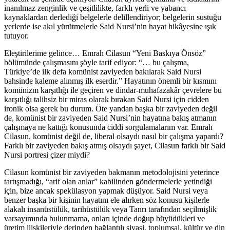
inanılmaz zenginlik ve çeşitlilikte, farklı yerli ve yabancı
kaynaklardan derlediği belgelerle delillendiriyor; belgelerin sustuğu
yerlerde ise akıl yürütmelerle Said Nursi’nin hayat hikâyesine ışık
tutuyor.
Eleştirilerime gelince… Emrah Cilasun “Yeni Baskıya Önsöz”
bölümünde çalışmasını şöyle tarif ediyor: “… bu çalışma,
Türkiye’de ilk defa komünist zaviyeden bakılarak Said Nursi
bahsinde kaleme alınmış ilk eserdir.” Hayatının önemli bir kısmını
komünizm karşıtlığı ile geçiren ve dindar-muhafazakâr çevrelere bu
karşıtlığı talihsiz bir miras olarak bırakan Said Nursi için cidden
ironik olsa gerek bu durum. Öte yandan başka bir zaviyeden değil
de, komünist bir zaviyeden Said Nursi’nin hayatına bakış atmanın
çalışmaya ne kattığı konusunda ciddi sorgulamalarım var. Emrah
Cilasun, komünist değil de, liberal olsaydı nasıl bir çalışma yapardı?
Farklı bir zaviyeden bakış atmış olsaydı şayet, Cilasun farklı bir Said
Nursi portresi çizer miydi?
Cilasun komünist bir zaviyeden bakmanın metodolojisini yeterince
tartışmadığı, “arif olan anlar” kabilinden göndermelerle yetindiği
için, bize ancak spekülasyon yapmak düşüyor. Said Nursi veya
benzer başka bir kişinin hayatını ele alırken söz konusu kişilerle
alakalı insanüstülük, tarihüstülük veya Tanrı tarafından seçilmişlik
varsayımında bulunmama, onları içinde doğup büyüdükleri ve
üretim ilişkileriyle derinden bağlantılı siyasi, toplumsal, kültür ve din