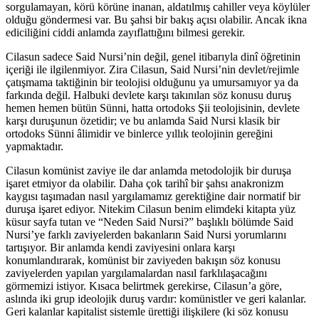
sorgulamayan, körü körüne inanan, aldatılmış cahiller veya köylüler
olduğu göndermesi var. Bu şahsi bir bakış açısı olabilir. Ancak ikna
ediciliğini ciddi anlamda zayıflattığını bilmesi gerekir.
Cilasun sadece Said Nursi’nin değil, genel itibarıyla dinî öğretinin
içeriği ile ilgilenmiyor. Zira Cilasun, Said Nursi’nin devlet/rejimle
çatışmama taktiğinin bir teolojisi olduğunu ya umursamıyor ya da
farkında değil. Halbuki devlete karşı takınılan söz konusu duruş
hemen hemen bütün Sünni, hatta ortodoks Şii teolojisinin, devlete
karşı duruşunun özetidir; ve bu anlamda Said Nursi klasik bir
ortodoks Sünni âlimidir ve binlerce yıllık teolojinin gereğini
yapmaktadır.
Cilasun komünist zaviye ile dar anlamda metodolojik bir duruşa
işaret etmiyor da olabilir. Daha çok tarihî bir şahsı anakronizm
kaygısı taşımadan nasıl yargılamamız gerektiğine dair normatif bir
duruşa işaret ediyor. Nitekim Cilasun benim elimdeki kitapta yüz
küsur sayfa tutan ve “Neden Said Nursi?” başlıklı bölümde Said
Nursi’ye farklı zaviyelerden bakanların Said Nursi yorumlarını
tartışıyor. Bir anlamda kendi zaviyesini onlara karşı
konumlandırarak, komünist bir zaviyeden bakışın söz konusu
zaviyelerden yapılan yargılamalardan nasıl farklılaşacağını
görmemizi istiyor. Kısaca belirtmek gerekirse, Cilasun’a göre,
aslında iki grup ideolojik duruş vardır: komünistler ve geri kalanlar.
Geri kalanlar kapitalist sistemle ürettiği ilişkilere (ki söz konusu