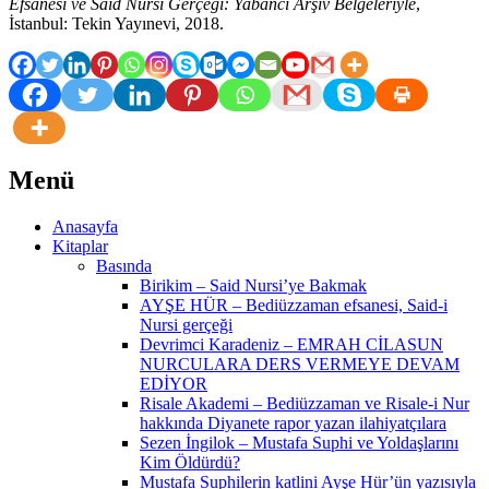
Efsanesi ve Said Nursi Gerçeği: Yabancı Arşiv Belgeleriyle
,
İstanbul: Tekin Yayınevi, 2018.
Menü
Anasayfa
Kitaplar
Basında
Birikim – Said Nursi’ye Bakmak
AYŞE HÜR – Bediüzzaman efsanesi, Said-i
Nursi gerçeği
Devrimci Karadeniz – EMRAH CİLASUN
NURCULARA DERS VERMEYE DEVAM
EDİYOR
Risale Akademi – Bediüzzaman ve Risale-i Nur
hakkında Diyanete rapor yazan ilahiyatçılara
Sezen İngilok – Mustafa Suphi ve Yoldaşlarını
Kim Öldürdü?
Mustafa Suphilerin katlini Ayşe Hür’ün yazısıyla