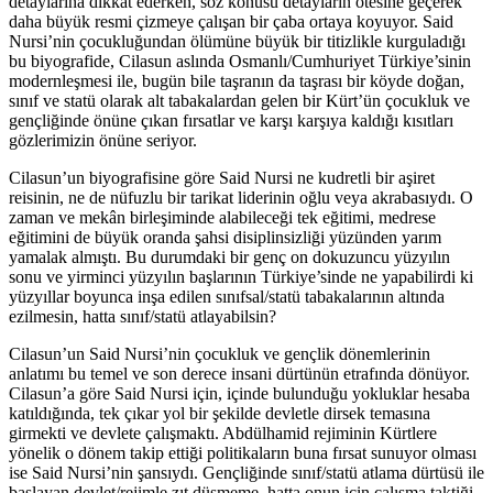
detaylarına dikkat ederken, söz konusu detayların ötesine geçerek
daha büyük resmi çizmeye çalışan bir çaba ortaya koyuyor. Said
Nursi’nin çocukluğundan ölümüne büyük bir titizlikle kurguladığı
bu biyografide, Cilasun aslında Osmanlı/Cumhuriyet Türkiye’sinin
modernleşmesi ile, bugün bile taşranın da taşrası bir köyde doğan,
sınıf ve statü olarak alt tabakalardan gelen bir Kürt’ün çocukluk ve
gençliğinde önüne çıkan fırsatlar ve karşı karşıya kaldığı kısıtları
gözlerimizin önüne seriyor.
Cilasun’un biyografisine göre Said Nursi ne kudretli bir aşiret
reisinin, ne de nüfuzlu bir tarikat liderinin oğlu veya akrabasıydı. O
zaman ve mekân birleşiminde alabileceği tek eğitimi, medrese
eğitimini de büyük oranda şahsi disiplinsizliği yüzünden yarım
yamalak almıştı. Bu durumdaki bir genç on dokuzuncu yüzyılın
sonu ve yirminci yüzyılın başlarının Türkiye’sinde ne yapabilirdi ki
yüzyıllar boyunca inşa edilen sınıfsal/statü tabakalarının altında
ezilmesin, hatta sınıf/statü atlayabilsin?
Cilasun’un Said Nursi’nin çocukluk ve gençlik dönemlerinin
anlatımı bu temel ve son derece insani dürtünün etrafında dönüyor.
Cilasun’a göre Said Nursi için, içinde bulunduğu yokluklar hesaba
katıldığında, tek çıkar yol bir şekilde devletle dirsek temasına
girmekti ve devlete çalışmaktı. Abdülhamid rejiminin Kürtlere
yönelik o dönem takip ettiği politikaların buna fırsat sunuyor olması
ise Said Nursi’nin şansıydı. Gençliğinde sınıf/statü atlama dürtüsü ile
başlayan devlet/rejimle zıt düşmeme, hatta onun için çalışma taktiği