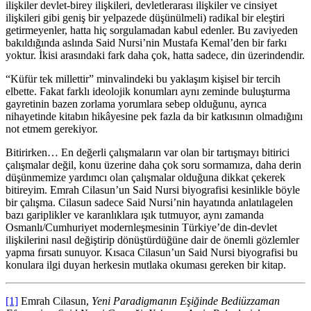
ilişkiler devlet-birey ilişkileri, devletlerarası ilişkiler ve cinsiyet
ilişkileri gibi geniş bir yelpazede düşünülmeli) radikal bir eleştiri
getirmeyenler, hatta hiç sorgulamadan kabul edenler. Bu zaviyeden
bakıldığında aslında Said Nursi’nin Mustafa Kemal’den bir farkı
yoktur. İkisi arasındaki fark daha çok, hatta sadece, din üzerindendir.
“Küfür tek millettir” minvalindeki bu yaklaşım kişisel bir tercih
elbette. Fakat farklı ideolojik konumları aynı zeminde buluşturma
gayretinin bazen zorlama yorumlara sebep olduğunu, ayrıca
nihayetinde kitabın hikâyesine pek fazla da bir katkısının olmadığını
not etmem gerekiyor.
Bitirirken… En değerli çalışmaların var olan bir tartışmayı bitirici
çalışmalar değil, konu üzerine daha çok soru sormamıza, daha derin
düşünmemize yardımcı olan çalışmalar olduğuna dikkat çekerek
bitireyim. Emrah Cilasun’un Said Nursi biyografisi kesinlikle böyle
bir çalışma. Cilasun sadece Said Nursi’nin hayatında anlatılagelen
bazı gariplikler ve karanlıklara ışık tutmuyor, aynı zamanda
Osmanlı/Cumhuriyet modernleşmesinin Türkiye’de din-devlet
ilişkilerini nasıl değiştirip dönüştürdüğüne dair de önemli gözlemler
yapma fırsatı sunuyor. Kısaca Cilasun’un Said Nursi biyografisi bu
konulara ilgi duyan herkesin mutlaka okuması gereken bir kitap.
[1]
Emrah Cilasun,
Yeni Paradigmanın Eşiğinde Bediüzzaman