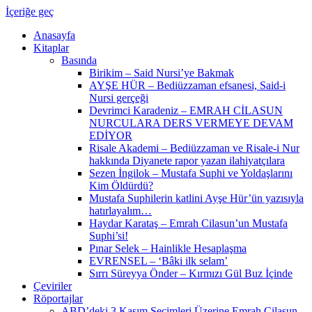
İçeriğe geç
Anasayfa
Kitaplar
Basında
Birikim – Said Nursi’ye Bakmak
AYŞE HÜR – Bediüzzaman efsanesi, Said-i
Nursi gerçeği
Devrimci Karadeniz – EMRAH CİLASUN
NURCULARA DERS VERMEYE DEVAM
EDİYOR
Risale Akademi – Bediüzzaman ve Risale-i Nur
hakkında Diyanete rapor yazan ilahiyatçılara
Sezen İngilok – Mustafa Suphi ve Yoldaşlarını
Kim Öldürdü?
Mustafa Suphilerin katlini Ayşe Hür’ün yazısıyla
hatırlayalım…
Haydar Karataş – Emrah Cilasun’un Mustafa
Suphi’si!
Pınar Selek – Hainlikle Hesaplaşma
EVRENSEL – ‘Bâki ilk selam’
Sırrı Süreyya Önder – Kırmızı Gül Buz İçinde
Çeviriler
Röportajlar
ABD’deki 3 Kasım Seçimleri Üzerine Emrah Cilasun