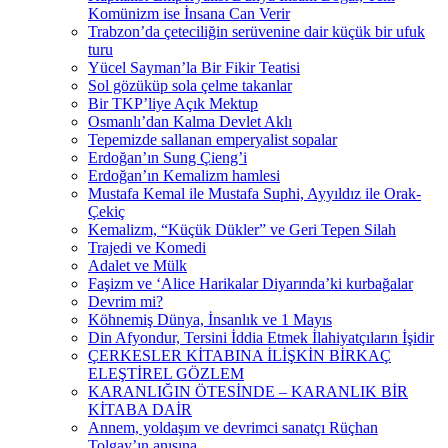
Komünizm ise İnsana Can Verir
Trabzon’da çeteciliğin serüvenine dair küçük bir ufuk
turu
Yücel Sayman’la Bir Fikir Teatisi
Sol gözüküp sola çelme takanlar
Bir TKP’liye Açık Mektup
Osmanlı’dan Kalma Devlet Aklı
Tepemizde sallanan emperyalist sopalar
Erdoğan’ın Sung Çieng’i
Erdoğan’ın Kemalizm hamlesi
Mustafa Kemal ile Mustafa Suphi, Ayyıldız ile Orak-
Çekiç
Kemalizm, “Küçük Dükler” ve Geri Tepen Silah
Trajedi ve Komedi
Adalet ve Mülk
Faşizm ve ‘Alice Harikalar Diyarında’ki kurbağalar
Devrim mi?
Köhnemiş Dünya, İnsanlık ve 1 Mayıs
Din Afyondur, Tersini İddia Etmek İlahiyatçıların İşidir
ÇERKESLER KİTABINA İLİŞKİN BİRKAÇ
ELEŞTİREL GÖZLEM
KARANLIĞIN ÖTESİNDE – KARANLIK BİR
KİTABA DAİR
Annem, yoldaşım ve devrimci sanatçı Rüçhan
Tolgay’ın anısına