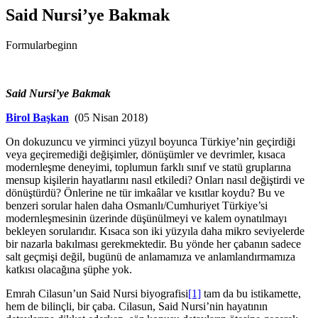
Said Nursi’ye Bakmak
Formularbeginn
Said Nursi’ye Bakmak
Birol Başkan
(05 Nisan 2018)
On dokuzuncu ve yirminci yüzyıl boyunca Türkiye’nin geçirdiği
veya geçiremediği değişimler, dönüşümler ve devrimler, kısaca
modernleşme deneyimi, toplumun farklı sınıf ve statü gruplarına
mensup kişilerin hayatlarını nasıl etkiledi? Onları nasıl değiştirdi ve
dönüştürdü? Önlerine ne tür imkaâlar ve kısıtlar koydu? Bu ve
benzeri sorular halen daha Osmanlı/Cumhuriyet Türkiye’si
modernleşmesinin üzerinde düşünülmeyi ve kalem oynatılmayı
bekleyen sorularıdır. Kısaca son iki yüzyıla daha mikro seviyelerde
bir nazarla bakılması gerekmektedir. Bu yönde her çabanın sadece
salt geçmişi değil, bugünü de anlamamıza ve anlamlandırmamıza
katkısı olacağına şüphe yok.
Emrah Cilasun’un Said Nursi biyografisi
[1]
tam da bu istikamette,
hem de bilinçli, bir çaba. Cilasun, Said Nursi’nin hayatının