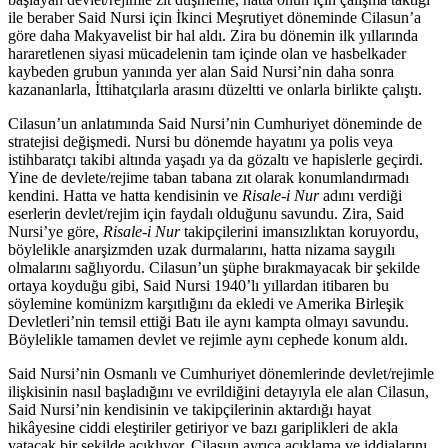
ile beraber Said Nursi için İkinci Meşrutiyet döneminde Cilasun’a
göre daha Makyavelist bir hal aldı. Zira bu dönemin ilk yıllarında
hararetlenen siyasi mücadelenin tam içinde olan ve hasbelkader
kaybeden grubun yanında yer alan Said Nursi’nin daha sonra
kazananlarla, İttihatçılarla arasını düzeltti ve onlarla birlikte çalıştı.
Cilasun’un anlatımında Said Nursi’nin Cumhuriyet döneminde de
stratejisi değişmedi. Nursi bu dönemde hayatını ya polis veya
istihbaratçı takibi altında yaşadı ya da gözaltı ve hapislerle geçirdi.
Yine de devlete/rejime taban tabana zıt olarak konumlandırmadı
kendini. Hatta ve hatta kendisinin ve
Risale-i Nur
adını verdiği
eserlerin devlet/rejim için faydalı olduğunu savundu. Zira, Said
Nursi’ye göre,
Risale-i Nur
takipçilerini imansızlıktan koruyordu,
böylelikle anarşizmden uzak durmalarını, hatta nizama saygılı
olmalarını sağlıyordu. Cilasun’un şüphe bırakmayacak bir şekilde
ortaya koyduğu gibi, Said Nursi 1940’lı yıllardan itibaren bu
söylemine komünizm karşıtlığını da ekledi ve Amerika Birleşik
Devletleri’nin temsil ettiği Batı ile aynı kampta olmayı savundu.
Böylelikle tamamen devlet ve rejimle aynı cephede konum aldı.
Said Nursi’nin Osmanlı ve Cumhuriyet dönemlerinde devlet/rejimle
ilişkisinin nasıl başladığını ve evrildiğini detayıyla ele alan Cilasun,
Said Nursi’nin kendisinin ve takipçilerinin aktardığı hayat
hikâyesine ciddi eleştiriler getiriyor ve bazı gariplikleri de akla
yatacak bir şekilde açıklıyor. Cilasun ayrıca açıklama ve iddialarını