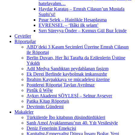
hatırlayalım…
Haydar Karataş – Emrah Cilasun’un Mustafa
Suphi’si!
Pınar Selek – Hainlikle Hesaplaşma
EVRENSEL – ‘Bâki ilk selam’
Sırrı Süreyya Önder – Kırmızı Gül Buz İçinde
Çeviriler
Röportajlar
ABD’deki 3 Kasım Seçimleri Üzerine Emrah Cilasun
ile Röportaj
Berlin Duvarı, Her İki Tarafta da Ezilenlerin Üstüne
Yıkıldı
Adil Medya Sandıktan peydahlanan faşizm
Ek Dergi Berlinde kaybolmak imkansızdır
İbrahim Kaypakkaya ve mücadelesi üzerine
Postdergi Röportaj Taylan Ayrılmaz
Pirtûk û Wêje
Aykırı Akademi SÖYLEŞİ – Selnur Aysever
Patika Kitap Röportajı
Devrimin Gündemi
Makaleler
Türkülerde İbo kitabının düşündürdükleri
Şanlı Amol Ayaklanması’nın 40. Yılı Vesilesiyle
Deniz Fenerinin Emekçisi
Kapitalist-Emperyalist Dünya İnsanı Boğar, Yeni