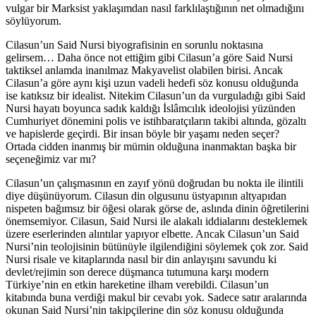
vulgar bir Marksist yaklaşımdan nasıl farklılaştığının net olmadığını
söylüyorum.
Cilasun’un Said Nursi biyografisinin en sorunlu noktasına
gelirsem… Daha önce not ettiğim gibi Cilasun’a göre Said Nursi
taktiksel anlamda inanılmaz Makyavelist olabilen birisi. Ancak
Cilasun’a göre aynı kişi uzun vadeli hedefi söz konusu olduğunda
ise katıksız bir idealist. Nitekim Cilasun’un da vurguladığı gibi Said
Nursi hayatı boyunca sadık kaldığı İslâmcılık ideolojisi yüzünden
Cumhuriyet dönemini polis ve istihbaratçıların takibi altında, gözaltı
ve hapislerde geçirdi. Bir insan böyle bir yaşamı neden seçer?
Ortada cidden inanmış bir mümin olduğuna inanmaktan başka bir
seçeneğimiz var mı?
Cilasun’un çalışmasının en zayıf yönü doğrudan bu nokta ile ilintili
diye düşünüyorum. Cilasun din olgusunu üstyapının altyapıdan
nispeten bağımsız bir öğesi olarak görse de, aslında dinin öğretilerini
önemsemiyor. Cilasun, Said Nursi ile alakalı iddialarını desteklemek
üzere eserlerinden alıntılar yapıyor elbette. Ancak Cilasun’un Said
Nursi’nin teolojisinin bütünüyle ilgilendiğini söylemek çok zor. Said
Nursi risale ve kitaplarında nasıl bir din anlayışını savundu ki
devlet/rejimin son derece düşmanca tutumuna karşı modern
Türkiye’nin en etkin hareketine ilham verebildi. Cilasun’un
kitabında buna verdiği makul bir cevabı yok. Sadece satır aralarında
okunan Said Nursi’nin takipçilerine din söz konusu olduğunda