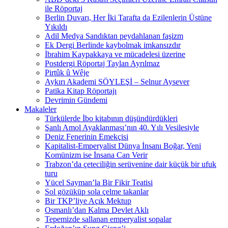
ile Röportaj
Berlin Duvarı, Her İki Tarafta da Ezilenlerin Üstüne
Yıkıldı
Adil Medya Sandıktan peydahlanan faşizm
Ek Dergi Berlinde kaybolmak imkansızdır
İbrahim Kaypakkaya ve mücadelesi üzerine
Postdergi Röportaj Taylan Ayrılmaz
Pirtûk û Wêje
Aykırı Akademi SÖYLEŞİ – Selnur Aysever
Patika Kitap Röportajı
Devrimin Gündemi
Makaleler
Türkülerde İbo kitabının düşündürdükleri
Şanlı Amol Ayaklanması’nın 40. Yılı Vesilesiyle
Deniz Fenerinin Emekçisi
Kapitalist-Emperyalist Dünya İnsanı Boğar, Yeni
Komünizm ise İnsana Can Verir
Trabzon’da çeteciliğin serüvenine dair küçük bir ufuk
turu
Yücel Sayman’la Bir Fikir Teatisi
Sol gözüküp sola çelme takanlar
Bir TKP’liye Açık Mektup
Osmanlı’dan Kalma Devlet Aklı
Tepemizde sallanan emperyalist sopalar