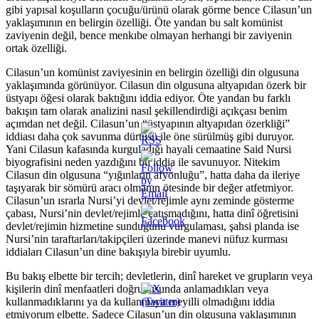
gibi yapısal koşulların çocuğu/ürünü olarak görme bence Cilasun’un
yaklaşımının en belirgin özelliği. Öte yandan bu salt komünist
zaviyenin değil, bence menkıbe olmayan herhangi bir zaviyenin
ortak özelliği.
Cilasun’un komünist zaviyesinin en belirgin özelliği din olgusuna
yaklaşımında görünüyor. Cilasun din olgusuna altyapıdan özerk bir
üstyapı öğesi olarak baktığını iddia ediyor. Öte yandan bu farklı
bakışın tam olarak analizini nasıl şekillendirdiği açıkçası benim
açımdan net değil. Cilasun’un “üstyapının altyapıdan özerkliği”
iddiası daha çok savunma dürtüsü ile öne sürülmüş gibi duruyor.
Yani Cilasun kafasında kurguladığı hayali cemaatine Said Nursi
biyografisini neden yazdığını bu iddia ile savunuyor. Nitekim
Cilasun din olgusuna “yığınların afyonluğu”, hatta daha da ileriye
taşıyarak bir sömürü aracı olmanın ötesinde bir değer atfetmiyor.
Cilasun’un ısrarla Nursi’yi devlet/rejimle aynı zeminde gösterme
çabası, Nursi’nin devlet/rejimle çatışmadığını, hatta dinî öğretisini
devlet/rejimin hizmetine sunduğunu vurgulaması, şahsi planda ise
Nursi’nin taraftarları/takipçileri üzerinde manevi nüfuz kurması
iddiaları Cilasun’un dine bakışıyla birebir uyumlu.
Bu bakış elbette bir tercih; devletlerin, dinî hareket ve grupların veya
kişilerin dinî menfaatleri doğrultusunda anlamadıkları veya
kullanmadıklarını ya da kullanmaya meyilli olmadığını iddia
etmiyorum elbette. Sadece Cilasun’un din olgusuna yaklaşımının