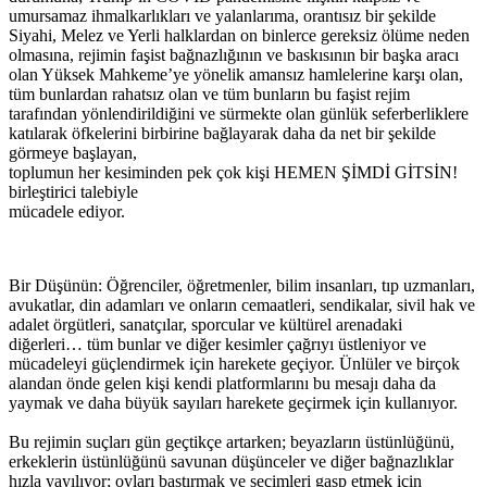
umursamaz ihmalkarlıkları ve yalanlarıma, orantısız bir şekilde
Siyahi, Melez ve Yerli halklardan on binlerce gereksiz ölüme neden
olmasına, rejimin faşist bağnazlığının ve baskısının bir başka aracı
olan Yüksek Mahkeme’ye yönelik amansız hamlelerine karşı olan,
tüm bunlardan rahatsız olan ve tüm bunların bu faşist rejim
tarafından yönlendirildiğini ve sürmekte olan günlük seferberliklere
katılarak öfkelerini birbirine bağlayarak daha da net bir şekilde
görmeye başlayan,
toplumun her kesiminden pek çok kişi HEMEN ŞİMDİ GİTSİN!
birleştirici talebiyle
mücadele ediyor.
Bir Düşünün: Öğrenciler, öğretmenler, bilim insanları, tıp uzmanları,
avukatlar, din adamları ve onların cemaatleri, sendikalar, sivil hak ve
adalet örgütleri, sanatçılar, sporcular ve kültürel arenadaki
diğerleri… tüm bunlar ve diğer kesimler çağrıyı üstleniyor ve
mücadeleyi güçlendirmek için harekete geçiyor. Ünlüler ve birçok
alandan önde gelen kişi kendi platformlarını bu mesajı daha da
yaymak ve daha büyük sayıları harekete geçirmek için kullanıyor.
Bu rejimin suçları gün geçtikçe artarken; beyazların üstünlüğünü,
erkeklerin üstünlüğünü savunan düşünceler ve diğer bağnazlıklar
hızla yayılıyor; oyları bastırmak ve seçimleri gasp etmek için