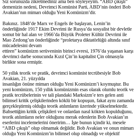
Siz sorunuzda zikretmediniz ama ben söyleyeyim. “ABD çıkışlı”
demenizin nedeni, Devrimci Komünist Parti, ABD’nin önderi Bob
Avakian’nın mimarı olduğu Yeni Komünizm’dir.
Bakınız. 1848’de Marx ve Engels ile başlayan, Lenin’in
önderliğinde 1917 Ekim Devrimi ile Rusya’da sosyalist bir devletle
somut bir hal alan ve 1966’da Büyük Proleter Kültür Devrimi ile
Mao Zedong’un önderliğinde “proletarya diktatörlüğü altında sınıf
mücadelesini devam
ettiren” komünizm serüveninin birinci evresi, 1976’da yaşanan karşı
devrimci darbe sonucunda Kızıl Çin’in kapitalist Çin olmasıyla
birlikte sona ermiştir.
50 yıllık teorik ve pratik, devrimci komünist tecrübesiyle Bob
Avakian, 21. yüzyılda
insanlığın önüne mimarı olduğu Yeni Komünizm’i koymuştur. Bu
yeni komünizm, 150 yıllık komünizmin esas olarak olumlu teorik ve
pratik tecrübelerinin ve tali plandaki Marksizm’e ters gelen anti
bilimsel kritik çelişkilerinden köklü bir kopuşun, fakat aynı zamanda
gerçekleştirmiş olduğu teorik atılımların üzerinde yükselmektedir.
Bahsettiğim kritik çelişkileri ve onlardan nasıl kökten kopulduğunu,
teorik atılımların neler olduğunu merak edenlerin Bob Avakian’ın
eserlerini incelemelerini öneririm… İşte bunun içindir ki, mesele
“ABD çıkışlı” olup olmamak değildir. Bob Avakian ve onun mimarı
olduğu Yeni Komünizm’in bilimsel olup olmadığı ve objektif