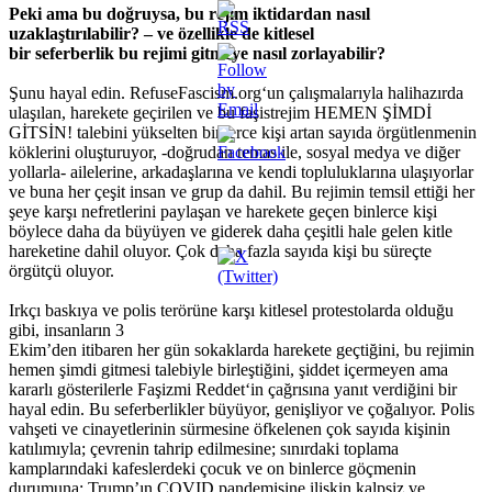
Peki ama bu doğruysa, bu rejim iktidardan nasıl
uzaklaştırılabilir? – ve özellikle de kitlesel
bir seferberlik bu rejimi gitmeye nasıl zorlayabilir?
Şunu hayal edin. RefuseFascism.org‘un çalışmalarıyla halihazırda
ulaşılan, harekete geçirilen ve bu faşistrejim HEMEN ŞİMDİ
GİTSİN! talebini yükselten binlerce kişi artan sayıda örgütlenmenin
köklerini oluşturuyor, -doğrudan temas ile, sosyal medya ve diğer
yollarla- ailelerine, arkadaşlarına ve kendi topluluklarına ulaşıyorlar
ve buna her çeşit insan ve grup da dahil. Bu rejimin temsil ettiği her
şeye karşı nefretlerini paylaşan ve harekete geçen binlerce kişi
böylece daha da büyüyen ve giderek daha çeşitli hale gelen kitle
hareketine dahil oluyor. Çok daha fazla sayıda kişi bu süreçte
örgütçü oluyor.
Irkçı baskıya ve polis terörüne karşı kitlesel protestolarda olduğu
gibi, insanların 3
Ekim’den itibaren her gün sokaklarda harekete geçtiğini, bu rejimin
hemen şimdi gitmesi talebiyle birleştiğini, şiddet içermeyen ama
kararlı gösterilerle Faşizmi Reddet‘in çağrısına yanıt verdiğini bir
hayal edin. Bu seferberlikler büyüyor, genişliyor ve çoğalıyor. Polis
vahşeti ve cinayetlerinin sürmesine öfkelenen çok sayıda kişinin
katılımıyla; çevrenin tahrip edilmesine; sınırdaki toplama
kamplarındaki kafeslerdeki çocuk ve on binlerce göçmenin
durumuna; Trump’ın COVID pandemisine ilişkin kalpsiz ve