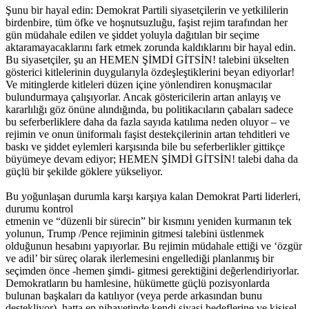
Şunu bir hayal edin: Demokrat Partili siyasetçilerin ve yetkililerin
birdenbire, tüm öfke ve hoşnutsuzluğu, faşist rejim tarafından her
gün müdahale edilen ve şiddet yoluyla dağıtılan bir seçime
aktaramayacaklarını fark etmek zorunda kaldıklarını bir hayal edin.
Bu siyasetçiler, şu an HEMEN ŞİMDİ GİTSİN! talebini ükselten
gösterici kitlelerinin duygularıyla özdeşleştiklerini beyan ediyorlar!
Ve mitinglerde kitleleri düzen içine yönlendiren konuşmacılar
bulundurmaya çalışıyorlar. Ancak göstericilerin artan anlayış ve
kararlılığı göz önüne alındığında, bu politikacıların çabaları sadece
bu seferberliklere daha da fazla sayıda katılıma neden oluyor – ve
rejimin ve onun üniformalı faşist destekçilerinin artan tehditleri ve
baskı ve şiddet eylemleri karşısında bile bu seferberlikler gittikçe
büyümeye devam ediyor; HEMEN ŞİMDİ GİTSİN! talebi daha da
güçlü bir şekilde göklere yükseliyor.
Bu yoğunlaşan durumla karşı karşıya kalan Demokrat Parti liderleri,
durumu kontrol
etmenin ve “düzenli bir sürecin” bir kısmını yeniden kurmanın tek
yolunun, Trump /Pence rejiminin gitmesi talebini üstlenmek
olduğunun hesabını yapıyorlar. Bu rejimin müdahale ettiği ve ‘özgür
ve adil’ bir süreç olarak ilerlemesini engellediği planlanmış bir
seçimden önce -hemen şimdi- gitmesi gerektiğini değerlendiriyorlar.
Demokratların bu hamlesine, hükümette güçlü pozisyonlarda
bulunan başkaları da katılıyor (veya perde arkasından bunu
destekliyor), hatta en nihayetinde kendi siyasi hedeflerine ve kişisel