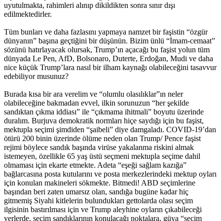
uyutulmakta, rahimleri alınıp dikildikten sonra sınır dışı
edilmektedirler.
Tüm bunları ve daha fazlasını yapmaya namzet bir faşistin “özgür
dünyanın” başına geçtiğini bir düşünün. Bizim ünlü “İmam-cemaat”
sözünü hatırlayacak olursak, Trump’ın açacağı bu faşist yolun tüm
dünyada Le Pen, AfD, Bolsonaro, Duterte, Erdoğan, Mudi ve daha
nice küçük Trump’lara nasıl bir ilham kaynağı olabileceğini tasavvur
edebiliyor musunuz?
Burada kısa bir ara verelim ve “olumlu olasılıklar”ın neler
olabileceğine bakmadan evvel, ilkin sorunuzun “her şekilde
sandıktan çıkma iddiası” ile “çıkmama ihitmali” boyutu üzerinde
duralım. Burjuva demokratik normları hiçe saydığı için bu faşist,
mektupla seçimi şimdiden “şaibeli” diye damgaladı. COVID-19’dan
ötürü 200 binin üzerinde ölüme neden olan Trump/ Pence faşist
rejimi böylece sandık başında virüse yakalanma riskini almak
istemeyen, özellikle 65 yaş üstü seçmeni mektupla seçime dahil
olmaması için ekarte etmekte. Adeta “eşeği sağlam kazığa”
bağlarcasına posta kutularını ve posta merkezlerindeki mektup oyları
için konulan makineleri sökmekte. Bitmedi! ABD seçimlerine
başından beri zaten umarsız olan, sandığa bugüne kadar hiç
gitmemiş Siyahi kitlelerin bulundukları gettolarda olası seçim
ilgisinin bastırılması için ve Trump aleyhine oyların çıkabileceği
yerlerde, seçim sandıklarının konulacağı noktalara, güya “seçim