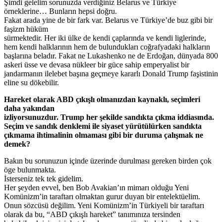
Şimdi gelelim sorunuzda verdiğiniz Belarus ve Türkiye
örneklerine… Bunların hepsi doğru.
Fakat arada yine de bir fark var. Belarus ve Türkiye’de buz gibi bir
faşizm hüküm
sürmektedir. Her iki ülke de kendi çaplarında ve kendi liglerinde,
hem kendi halklarının hem de bulundukları coğrafyadaki halkların
başlarına beladır. Fakat ne Lukashenko ne de Erdoğan, dünyada 800
askeri üsse ve devasa nükleer bir güce sahip emperyalist bir
jandarmanın ilelebet başına geçmeye kararlı Donald Trump faşistinin
eline su dökebilir.
Hareket olarak ABD çıkışlı olmanızdan kaynaklı, seçimleri
daha yakından
izliyorsunuzdur. Trump her şekilde sandıkta çıkma iddiasında.
Seçim ve sandık denklemi ile siyaset yürütülürken sandıkta
çıkmama ihtimalinin olmaması gibi bir duruma çalışmak ne
demek?
Bakın bu sorunuzun içinde üzerinde durulması gereken birden çok
öge bulunmakta.
İsterseniz tek tek gidelim.
Her şeyden evvel, ben Bob Avakian’ın mimarı olduğu Yeni
Komünizm’in taraftarı olmaktan gurur duyan bir entelektüelim.
Onun sözcüsü değilim. Yeni Komünizm’in Türkiyeli bir taraftarı
olarak da bu, “ABD çıkışlı hareket” tanımınıza tersinden