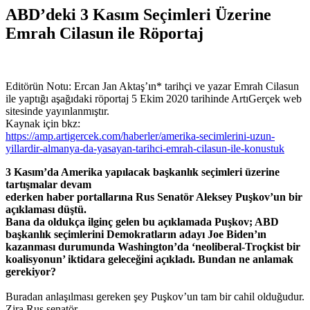
ABD’deki 3 Kasım Seçimleri Üzerine
Emrah Cilasun ile Röportaj
Editörün Notu: Ercan Jan Aktaş’ın* tarihçi ve yazar Emrah Cilasun
ile yaptığı aşağıdaki röportaj 5 Ekim 2020 tarihinde ArtıGerçek web
sitesinde yayınlanmıştır.
Kaynak için bkz:
https://amp.artigercek.com/haberler/amerika-secimlerini-uzun-
yillardir-almanya-da-yasayan-tarihci-emrah-cilasun-ile-konustuk
3 Kasım’da Amerika yapılacak başkanlık seçimleri üzerine
tartışmalar devam
ederken haber portallarına Rus Senatör Aleksey Puşkov’un bir
açıklaması düştü.
Bana da oldukça ilginç gelen bu açıklamada Puşkov; ABD
başkanlık seçimlerini Demokratların adayı Joe Biden’ın
kazanması durumunda Washington’da ‘neoliberal-Troçkist bir
koalisyonun’ iktidara geleceğini açıkladı. Bundan ne anlamak
gerekiyor?
Buradan anlaşılması gereken şey Puşkov’un tam bir cahil olduğudur.
Zira Rus senatör