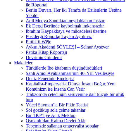
ile Röportaj
Berlin Duvarı, Her İki Tarafta da Ezilenlerin Üstüne
Yıkıldı
Adil Medya Sandıktan peydahlanan faşizm
Ek Dergi Berlinde kaybolmak imkansızdır
İbrahim Kaypakkaya ve mücadelesi üzerine
Postdergi Röportaj Taylan Ayrılmaz
Pirtûk û Wêje
Aykırı Akademi SÖYLEŞİ – Selnur Aysever
Patika Kitap Röportajı
Devrimin Gündemi
Makaleler
Türkülerde İbo kitabının düşündürdükleri
Şanlı Amol Ayaklanması’nın 40. Yılı Vesilesiyle
Deniz Fenerinin Emekçisi
Kapitalist-Emperyalist Dünya İnsanı Boğar, Yeni
Komünizm ise İnsana Can Verir
Trabzon’da çeteciliğin serüvenine dair küçük bir ufuk
turu
Yücel Sayman’la Bir Fikir Teatisi
Sol gözüküp sola çelme takanlar
Bir TKP’liye Açık Mektup
Osmanlı’dan Kalma Devlet Aklı
Tepemizde sallanan emperyalist sopalar