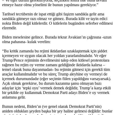
– Ve eğer durum gerektiriyorsa, seçimden sonra bile buna devam
etmeye hazır olma yönelimi ile bunun yapılması gerekiyor.”
Tarihsel tecrübenin de ispat ettiği gibi faşizm sandıkla gelir ama
sandıkla gitmeye razı olmaz ve gitmez. Burada kilit ve tayin edici
nokta Biden değil kitlelerdir. O kitlelerin bugünden seferber edilmesi
elzemdir.
Biden meselesine gelince. Burada tekrar Avakian’ın çağrısına -uzun
olma pahasına- kulak verelim:
“Bu kritik zamanda bu rejimi iktidardan uzaklaştırmak için şiddet
içermeyen ve uygun olacak her yoldan yararlanılmalıdır. Ve eğer
Trump/Pence rejiminin devrilmesini talep eden kitlesel protestolara
rağmen bu rejim oy verme zamanı geldiğinde iktidarda kalırsa –
temel olarak buna dayanmadan- bu rejimin gitmesi için gerekli tüm
araçlar kullanılmalıdır ve bu süreç Trump aleyhine oy vermeyi de
içermek durumundadır (eğer seçimin fiilen yapıldığını varsayarsak).
Açık olmak gerekirse, bu durum kazanma şansı olmayan bazı
adaylar için ‘tepki oyu’ vermek demek değildir, Trump’a karşı etkili
bir şekilde oy kullanmak Demokrat Parti adayı Biden’e oy vermek
anlamına gelir.
Bunun nedeni, Biden’ın (ve genel olarak Demokrat Parti’nin)
aniden oldukları şeyden başka bir şey haline gelmesi değildir: bunlar