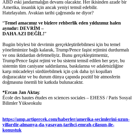
ABD eski jandarmalığın devamı olacaktır. Her ikisinden azade bir
Amerika, insanlık için ancak yeniyi temsil edebilir.
Hatırlayalım. Avakian tarihi çağrısında ne diyor?
“
Temel amacımız ve bizlere rehberlik eden yıldızımız halen
aynıdır: DEVRİM –
DAHA AZI DEĞİL!
”
Bugün böylesi bir devrimin gerçekleştirilebilmesi için bu temel
yönelimimize bağlı kalarak, Trump/Pence faşist rejimini durdurmalı
ve onu iktidardan defetmeliyiz. Bunu gerçekleştirmemiz,
Trump/Pence faşist rejimi ve bu sistemi temsil edilen her şeye, bu
sistemin tüm caniyane saldırılarına, baskılarına ve adaletsizliğine
karşı mücadeleyi sürdürebilmek için çok daha iyi koşulları
doğuracaktır ve bu durum dünya çapında pozitif bir atmosferin
doğmasına önemli bir katkıda bulunacaktır.
*Ercan Jan Aktaş
:
École des hautes études en sciences sociales – EHESS / Paris Sosyal
Bilimler Yükseokulu
https://amp.artigercek.com/haberler/amerika-secimlerini-uzun-
yillardir-almanya-da-yasayan-tarihci-emrah-cilasun-ile-
konustuk