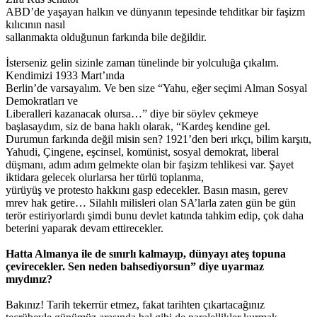
ABD’de yaşayan halkın ve dünyanın tepesinde tehditkar bir faşizm
kılıcının nasıl
sallanmakta olduğunun farkında bile değildir.
İsterseniz gelin sizinle zaman tünelinde bir yolculuğa çıkalım.
Kendimizi 1933 Mart’ında
Berlin’de varsayalım. Ve ben size “Yahu, eğer seçimi Alman Sosyal
Demokratları ve
Liberalleri kazanacak olursa…” diye bir söylev çekmeye
başlasaydım, siz de bana haklı olarak, “Kardeş kendine gel.
Durumun farkında değil misin sen? 1921’den beri ırkçı, bilim karşıtı,
Yahudi, Çingene, eşcinsel, komünist, sosyal demokrat, liberal
düşmanı, adım adım gelmekte olan bir faşizm tehlikesi var. Şayet
iktidara gelecek olurlarsa her türlü toplanma,
yürüyüş ve protesto hakkını gasp edecekler. Basın masın, gerev
mrev hak getire… Silahlı milisleri olan SA’larla zaten gün be gün
terör estiriyorlardı şimdi bunu devlet katında tahkim edip, çok daha
beterini yaparak devam ettirecekler.
Hatta Almanya ile de sınırlı kalmayıp, dünyayı ateş topuna
çevirecekler. Sen neden bahsediyorsun” diye uyarmaz
mıydınız?
Bakınız! Tarih tekerrür etmez, fakat tarihten çıkartacağınız