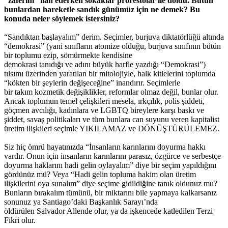
“zaferini” ilan ederken sokaklar prorestolar ile doldu. Bütün
bunlardan hareketle sandık günümüz için ne demek? Bu
konuda neler söylemek istersiniz?
“Sandıktan başlayalım” derim. Seçimler, burjuva diktatörlüğü altında
“demokrasi” (yani sınıfların atomize olduğu, burjuva sınıfının bütün
bir toplumu ezip, sömürmekte kendisine
demokrasi tanıdığı ve adını büyük harfle yazdığı “Demokrasi”)
tılsımı üzerinden yaratılan bir mitolojiyle, halk kitlelerini toplumda
“kökten bir şeylerin değişeceğine” inandırır. Seçimlerle
bir takım kozmetik değişiklikler, reformlar olmaz değil, bunlar olur.
Ancak toplumun temel çelişkileri mesela, ırkçılık, polis şiddeti,
göçmen avcılığı, kadınlara ve LGBTQ bireylere karşı baskı ve
şiddet, savaş politikaları ve tüm bunlara can suyunu veren kapitalist
üretim ilişkileri seçimle YIKILAMAZ ve DÖNÜŞTÜRÜLEMEZ.
Siz hiç ömrü hayatınızda “İnsanların karınlarını doyurma hakkı
vardır. Onun için insanların karınlarını parasız, özgürce ve serbestçe
doyurma haklarını hadi gelin oylayalım” diye bir seçim yapıldığını
gördünüz mü? Veya “Hadi gelin topluma hakim olan üretim
ilişkilerini oya sunalım” diye seçime gidildiğine tanık oldunuz mu?
Bunların bırakalım tümünü, bir miktarını bile yapmaya kalkarsanız
sonunuz ya Santiago’daki Başkanlık Sarayı’nda
öldürülen Salvador Allende olur, ya da işkencede katledilen Terzi
Fikri olur.