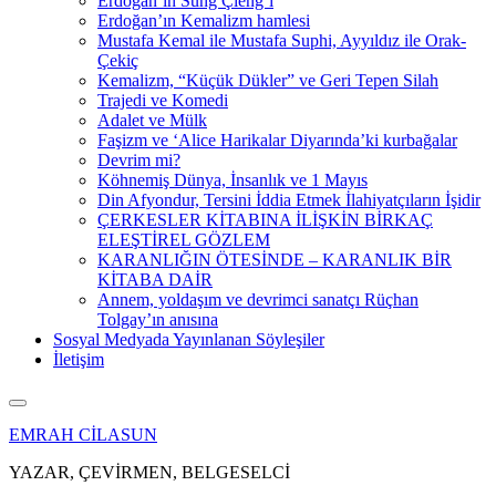
Erdoğan’ın Sung Çieng’i
Erdoğan’ın Kemalizm hamlesi
Mustafa Kemal ile Mustafa Suphi, Ayyıldız ile Orak-
Çekiç
Kemalizm, “Küçük Dükler” ve Geri Tepen Silah
Trajedi ve Komedi
Adalet ve Mülk
Faşizm ve ‘Alice Harikalar Diyarında’ki kurbağalar
Devrim mi?
Köhnemiş Dünya, İnsanlık ve 1 Mayıs
Din Afyondur, Tersini İddia Etmek İlahiyatçıların İşidir
ÇERKESLER KİTABINA İLİŞKİN BİRKAÇ
ELEŞTİREL GÖZLEM
KARANLIĞIN ÖTESİNDE – KARANLIK BİR
KİTABA DAİR
Annem, yoldaşım ve devrimci sanatçı Rüçhan
Tolgay’ın anısına
Sosyal Medyada Yayınlanan Söyleşiler
İletişim
EMRAH CİLASUN
YAZAR, ÇEVİRMEN, BELGESELCİ