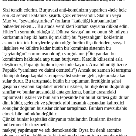
Sizi tenzih ederim. Burjuvazi anti-komünizm yaparken -hele hele
son 30 senedir kafamızı şişirdi. Çok enteresandır. Stalin’i veya
Mao’yu “şeytanlaştırırken” (onların “katlettiği kurbanlardan”
bahsederlerken… Bu arada verdikleri kurban sayısına dikkat edin.
Hitler’in sorumlu olduğu 2. Dünya Savaşı’nın ve onun 56 milyon
kurbanının hep iki hatta üç mislidir) bu “şeytanlığın” köklerinin
aslında tek tek bireylerde yatmadığı; üretim ilişkilerinden, sosyal
ilişkilere ve kültüre kadar bütün bir komünist sistemin bu
“şeytanlığın” sorumlusu olduğu vurgulanır. (Öte yandan bu
komünizm hakkında atıp tutan burjuvazi, Katolik kilisesini asla
eleştirmez, Papalığı toplum içerisinde kayırır. Ama bilindiği üzere
Papalık “yanılmaz ve daimi oteritedir”) Ancak ne zaman ki tartışma
dönüp dolaşıp kapitalist-emperyalist sisteme gelir, işte orada akan
sular durur. Bu tartışmada bütün bir toplumun ürettiğinin şahsi
gaspına dayanan kapitalist üretim ilişkileri, bu ilişkilerin doğurduğu
sınıflar ve bunlar arasındaki antagonizma, bunlar arasındaki
toplumsal ilişkiler ve bunların tepesinde bir bulut kütlesi gibi duran
din, kültür, gelenek ve görenek gibi insanlık açısından kahredici
sonuçlar doğuran hususlar zinhar tartışılmaz. Bunları mevzubahis
etmek bile mümkün değildir.
Çünkü bunlar kapitalist dünyanın tabularıdır. Bunların üzerine
mükemmel bir kozmetik
makyaj yapılmıştır ve adı demokrasidir. Oysa bu denli atomize
olmuş, sınıflara bölünmüş bir toplumda herkes için demokrasiden