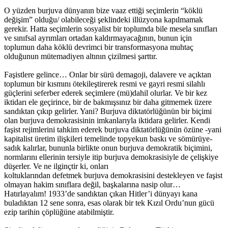
O yüzden burjuva dünyanın bize vaaz ettiği seçimlerin “köklü
değişim” olduğu/ olabileceği şeklindeki illüzyona kapılmamak
gerekir. Hatta seçimlerin sosyalist bir toplumda bile mesela sınıfları
ve sınıfsal ayrımları ortadan kaldırmayacağının, bunun için
toplumun daha köklü devrimci bir transformasyona muhtaç
olduğunun mütemadiyen altının çizilmesi şarttır.
Faşistlere gelince… Onlar bir sürü demagoji, dalavere ve açıktan
toplumun bir kısmını ötekileştirerek resmi ve gayri resmi silahlı
güçlerini seferber ederek seçimlere (mü)dahil olurlar. Ve bir kez
iktidarı ele geçirince, bir de bakmışsınız bir daha gitmemek üzere
sandıktan çıkıp gelirler. Yani? Burjuva diktatörlüğünün bir biçimi
olan burjuva demokrasisinin imkanlarıyla iktidara gelirler. Kendi
faşist rejimlerini tahkim ederek burjuva diktatörlüğünün özüne -yani
kapitalist üretim ilişkileri temelinde topyekun baskı ve sömürüye-
sadık kalırlar, bununla birlikte onun burjuva demokratik biçimini,
normlarını ellerinin tersiyle itip burjuva demokrasisiyle de çelişkiye
düşerler. Ve ne ilginçtir ki, onları
koltuklarından defetmek burjuva demokrasisini destekleyen ve faşist
olmayan hakim sınıflara değil, başkalarına nasip olur…
Hatırlayalım! 1933’de sandıktan çıkan Hitler’i dünyayı kana
buladıktan 12 sene sonra, esas olarak bir tek Kızıl Ordu’nun gücü
ezip tarihin çöplüğüne atabilmiştir.