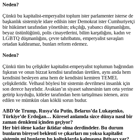
Neden?
Çünkü bu kapitalist-emperyalist toplum ister parlamenter isterse de
başkanlık sistemiyle idare edilsin ister Demokrat ister Cumhuriyetçi
bir hükümet tarafından yönetilsin; ırkçılığı, yabancı düşmanlığını,
beyaz üstünlüğünü, polis cinayetlerini, bilim karşıtlığını, kadın ve
LGBTQ düşmanlığını, çevre tahribatını, emperyalist savaşları
ortadan kaldıramaz, bunları reform edemez.
Neden?
Çünkü tüm bu çelişkiler kapitalist-emperyalist toplumun bağrından
fışkıran ve onun bizzat kendisi tarafından üretilen, aynı anda hem
kendisini besleyen ama hem de kendisini kemiren TEMEL
çelişkileridir. Velhasıl böylesi bir sistemin devrilmesi insanlık için
son derece hayırlıdır. Avakian’ın siyaset sahnesinin tam orta yerine
getirip koyduğu, kitleler tarafından hem tartışılması istenen, arzu
edilen ve mümkün olan köklü sorun budur.
ABD’de Trump, Rusya’da Putin, Belarus’da Lukaşenko,
Türkiye’de Erdoğan… Küresel anlamda sizce dünya nasıl bir
zaman denklemi içinden geçiyor?
Her biri ölene kadar iktidar olma derdindeler. Bu durum
bunların bireysel beklenti ve çıkarları mı yoksa kapitalist
sistemin mi bunların bu koltuklarda kalmasına ihtiyacı var?