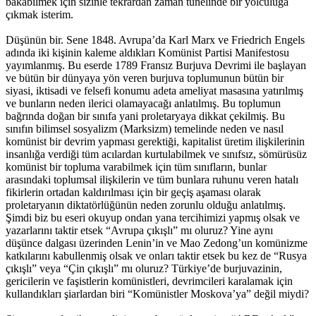
bakabilmek için sizinle tekrardan zaman tünelinde bir yolculuğa
çıkmak isterim.
Düşünün bir. Sene 1848. Avrupa’da Karl Marx ve Friedrich Engels
adında iki kişinin kaleme aldıkları Komünist Partisi Manifestosu
yayımlanmış. Bu eserde 1789 Fransız Burjuva Devrimi ile başlayan
ve bütün bir dünyaya yön veren burjuva toplumunun bütün bir
siyasi, iktisadi ve felsefi konumu adeta ameliyat masasına yatırılmış
ve bunların neden ilerici olamayacağı anlatılmış. Bu toplumun
bağrında doğan bir sınıfa yani proletaryaya dikkat çekilmiş. Bu
sınıfın bilimsel sosyalizm (Marksizm) temelinde neden ve nasıl
komünist bir devrim yapması gerektiği, kapitalist üretim ilişkilerinin
insanlığa verdiği tüm acılardan kurtulabilmek ve sınıfsız, sömürüsüz
komünist bir topluma varabilmek için tüm sınıfların, bunlar
arasındaki toplumsal ilişkilerin ve tüm bunlara ruhunu veren hatalı
fikirlerin ortadan kaldırılması için bir geçiş aşaması olarak
proletaryanın diktatörlüğünün neden zorunlu olduğu anlatılmış.
Şimdi biz bu eseri okuyup ondan yana tercihimizi yapmış olsak ve
yazarlarını taktir etsek “Avrupa çıkışlı” mı oluruz? Yine aynı
düşünce dalgası üzerinden Lenin’in ve Mao Zedong’un komünizme
katkılarını kabullenmiş olsak ve onları taktir etsek bu kez de “Rusya
çıkışlı” veya “Çin çıkışlı” mı oluruz? Türkiye’de burjuvazinin,
gericilerin ve faşistlerin komünistleri, devrimcileri karalamak için
kullandıkları şiarlardan biri “Komünistler Moskova’ya” değil miydi?