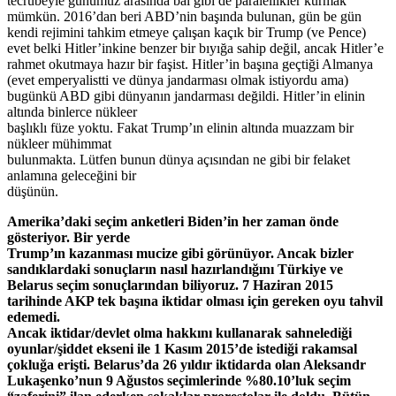
tecrübeyle günümüz arasında bal gibi de paralellikler kurmak
mümkün. 2016’dan beri ABD’nin başında bulunan, gün be gün
kendi rejimini tahkim etmeye çalışan kaçık bir Trump (ve Pence)
evet belki Hitler’inkine benzer bir bıyığa sahip değil, ancak Hitler’e
rahmet okutmaya hazır bir faşist. Hitler’in başına geçtiği Almanya
(evet emperyalistti ve dünya jandarması olmak istiyordu ama)
bugünkü ABD gibi dünyanın jandarması değildi. Hitler’in elinin
altında binlerce nükleer
başlıklı füze yoktu. Fakat Trump’ın elinin altında muazzam bir
nükleer mühimmat
bulunmakta. Lütfen bunun dünya açısından ne gibi bir felaket
anlamına geleceğini bir
düşünün.
Amerika’daki seçim anketleri Biden’in her zaman önde
gösteriyor. Bir yerde
Trump’ın kazanması mucize gibi görünüyor. Ancak bizler
sandıklardaki sonuçların nasıl hazırlandığını Türkiye ve
Belarus seçim sonuçlarından biliyoruz. 7 Haziran 2015
tarihinde AKP tek başına iktidar olması için gereken oyu tahvil
edemedi.
Ancak iktidar/devlet olma hakkını kullanarak sahnelediği
oyunlar/şiddet ekseni ile 1 Kasım 2015’de istediği rakamsal
çokluğa erişti. Belarus’da 26 yıldır iktidarda olan Aleksandr
Lukaşenko’nun 9 Ağustos seçimlerinde %80.10’luk seçim