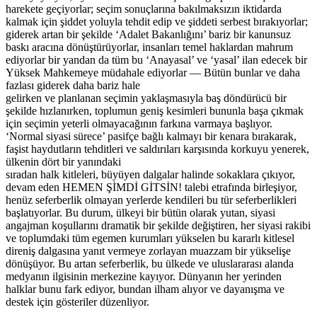
harekete geçiyorlar; seçim sonuçlarına bakılmaksızın iktidarda
kalmak için şiddet yoluyla tehdit edip ve şiddeti serbest bırakıyorlar;
giderek artan bir şekilde ‘Adalet Bakanlığını’ bariz bir kanunsuz
baskı aracına dönüştürüyorlar, insanları temel haklardan mahrum
ediyorlar bir yandan da tüm bu ‘Anayasal’ ve ‘yasal’ ilan edecek bir
Yüksek Mahkemeye müdahale ediyorlar — Bütün bunlar ve daha
fazlası giderek daha bariz hale
gelirken ve planlanan seçimin yaklaşmasıyla baş döndürücü bir
şekilde hızlanırken, toplumun geniş kesimleri bununla başa çıkmak
için seçimin yeterli olmayacağının farkına varmaya başlıyor.
‘Normal siyasi sürece’ pasifçe bağlı kalmayı bir kenara bırakarak,
faşist haydutların tehditleri ve saldırıları karşısında korkuyu yenerek,
ülkenin dört bir yanındaki
sıradan halk kitleleri, büyüyen dalgalar halinde sokaklara çıkıyor,
devam eden HEMEN ŞİMDİ GİTSİN! talebi etrafında birleşiyor,
henüz seferberlik olmayan yerlerde kendileri bu tür seferberlikleri
başlatıyorlar. Bu durum, ülkeyi bir bütün olarak yutan, siyasi
angajman koşullarını dramatik bir şekilde değiştiren, her siyasi rakibi
ve toplumdaki tüm egemen kurumları yükselen bu kararlı kitlesel
direniş dalgasına yanıt vermeye zorlayan muazzam bir yükselişe
dönüşüyor. Bu artan seferberlik, bu ülkede ve uluslararası alanda
medyanın ilgisinin merkezine kayıyor. Dünyanın her yerinden
halklar bunu fark ediyor, bundan ilham alıyor ve dayanışma ve
destek için gösteriler düzenliyor.