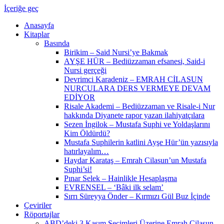
İçeriğe geç
Anasayfa
Kitaplar
Basında
Birikim – Said Nursi’ye Bakmak
AYŞE HÜR – Bediüzzaman efsanesi, Said-i
Nursi gerçeği
Devrimci Karadeniz – EMRAH CİLASUN
NURCULARA DERS VERMEYE DEVAM
EDİYOR
Risale Akademi – Bediüzzaman ve Risale-i Nur
hakkında Diyanete rapor yazan ilahiyatçılara
Sezen İngilok – Mustafa Suphi ve Yoldaşlarını
Kim Öldürdü?
Mustafa Suphilerin katlini Ayşe Hür’ün yazısıyla
hatırlayalım…
Haydar Karataş – Emrah Cilasun’un Mustafa
Suphi’si!
Pınar Selek – Hainlikle Hesaplaşma
EVRENSEL – ‘Bâki ilk selam’
Sırrı Süreyya Önder – Kırmızı Gül Buz İçinde
Çeviriler
Röportajlar
ABD’deki 3 Kasım Seçimleri Üzerine Emrah Cilasun