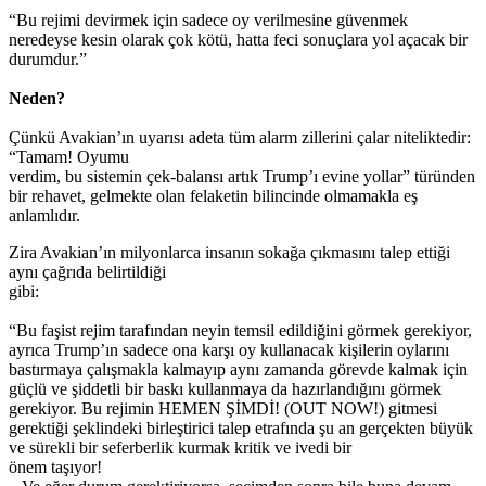
“Bu rejimi devirmek için sadece oy verilmesine güvenmek
neredeyse kesin olarak çok kötü, hatta feci sonuçlara yol açacak bir
durumdur.”
Neden?
Çünkü Avakian’ın uyarısı adeta tüm alarm zillerini çalar niteliktedir:
“Tamam! Oyumu
verdim, bu sistemin çek-balansı artık Trump’ı evine yollar” türünden
bir rehavet, gelmekte olan felaketin bilincinde olmamakla eş
anlamlıdır.
Zira Avakian’ın milyonlarca insanın sokağa çıkmasını talep ettiği
aynı çağrıda belirtildiği
gibi:
“Bu faşist rejim tarafından neyin temsil edildiğini görmek gerekiyor,
ayrıca Trump’ın sadece ona karşı oy kullanacak kişilerin oylarını
bastırmaya çalışmakla kalmayıp aynı zamanda görevde kalmak için
güçlü ve şiddetli bir baskı kullanmaya da hazırlandığını görmek
gerekiyor. Bu rejimin HEMEN ŞİMDİ! (OUT NOW!) gitmesi
gerektiği şeklindeki birleştirici talep etrafında şu an gerçekten büyük
ve sürekli bir seferberlik kurmak kritik ve ivedi bir
önem taşıyor!