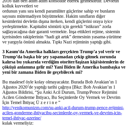
2016’dan beri adım adım konsolide ederek gelmektedir. Devletin
kolluk kuvvetleri ve
ordunun yanı sıra kendi paramiliter güçlerine sahip ve bunların
sayısını mütemadiyen büyütmekte. Hakim sınıfların diğer
kesimlerini devletin dışına iterken, kendi güçlerini oraya iyice
yerleştirmekte. Kapitalist sömürü için gerekli “istikrarı” zorla
sağlayacağına dair garanti vermekte. İnşa ettikleri rejime, sistemin
içerisinden rakiplerinin “hadi git artık” demesinin yasama-yürütme
ve yargıyla önünü almakta. Tıpkı Nazi rejiminin yaptığı gibi.
3 Kasım’da Amerika halkları gerçekten Trump’a yol verir ve
Trump’da başka bir şey yapamadan çekip gitmek zorunda
kalırsa bu yukarıda verdiğim otoriter/faşizan kişi/sistemlerin de
çöküşü anlamına gelir mi? Yani Biden ile Amerika bambaşka ve
yeni bir zamana Biden ile geçebilecek mi?
Bu maalesef öyle kolay olmayacaktır. Burada Bob Avakian’ın 1
Ağustos 2020’de yaptığı tarihi çağrıya [Bkz: Bob Avakian’ın 1
Ağustos Bildirisi, “Şu Anki Acil Durum, Trump/Pence Rejimini
Acilen Gönderme İhtiyacı, Bu Seçimlerde Oy Vermek ve Devrim
İçin Temel İhtiyaç Ü z e r i n e ”
http://yenikomunizm.com/su-anki-acil-durum-trump-pence-rejimini-
acilen-gonderme-ihtiyacibu-secimlerde-oy-vermek-ve-devrim-icin-
temel-ihtiyac-uzerine/
kulak vermeliyiz: