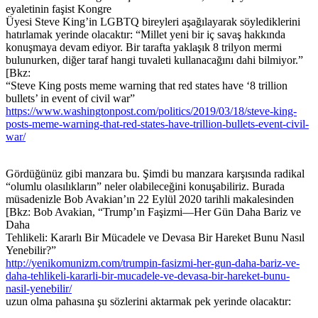
eyaletinin faşist Kongre
Üyesi Steve King’in LGBTQ bireyleri aşağılayarak söylediklerini
hatırlamak yerinde olacaktır: “Millet yeni bir iç savaş hakkında
konuşmaya devam ediyor. Bir tarafta yaklaşık 8 trilyon mermi
bulunurken, diğer taraf hangi tuvaleti kullanacağını dahi bilmiyor.”
[Bkz:
“Steve King posts meme warning that red states have ‘8 trillion
bullets’ in event of civil war”
https://www.washingtonpost.com/politics/2019/03/18/steve-king-
posts-meme-warning-that-red-states-have-trillion-bullets-event-civil-
war/
Gördüğünüz gibi manzara bu. Şimdi bu manzara karşısında radikal
“olumlu olasılıkların” neler olabileceğini konuşabiliriz. Burada
müsadenizle Bob Avakian’ın 22 Eylül 2020 tarihli makalesinden
[Bkz: Bob Avakian, “Trump’ın Faşizmi—Her Gün Daha Bariz ve
Daha
Tehlikeli: Kararlı Bir Mücadele ve Devasa Bir Hareket Bunu Nasıl
Yenebilir?”
http://yenikomunizm.com/trumpin-fasizmi-her-gun-daha-bariz-ve-
daha-tehlikeli-kararli-bir-mucadele-ve-devasa-bir-hareket-bunu-
nasil-yenebilir/
uzun olma pahasına şu sözlerini aktarmak pek yerinde olacaktır: