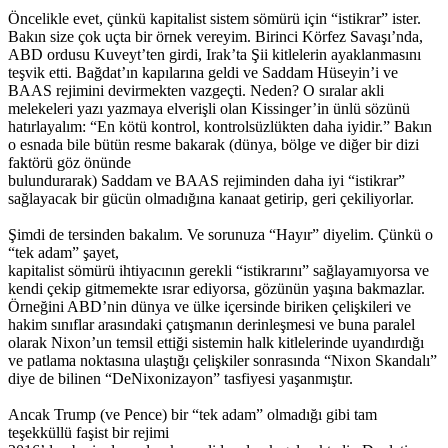
Öncelikle evet, çünkü kapitalist sistem sömürü için “istikrar” ister.
Bakın size çok uçta bir örnek vereyim. Birinci Körfez Savaşı’nda,
ABD ordusu Kuveyt’ten girdi, Irak’ta Şii kitlelerin ayaklanmasını
teşvik etti. Bağdat’ın kapılarına geldi ve Saddam Hüseyin’i ve
BAAS rejimini devirmekten vazgeçti. Neden? O sıralar akli
melekeleri yazı yazmaya elverişli olan Kissinger’in ünlü sözünü
hatırlayalım: “En kötü kontrol, kontrolsüzlükten daha iyidir.” Bakın
o esnada bile bütün resme bakarak (dünya, bölge ve diğer bir dizi
faktörü göz önünde
bulundurarak) Saddam ve BAAS rejiminden daha iyi “istikrar”
sağlayacak bir gücün olmadığına kanaat getirip, geri çekiliyorlar.
Şimdi de tersinden bakalım. Ve sorunuza “Hayır” diyelim. Çünkü o
“tek adam” şayet,
kapitalist sömürü ihtiyacının gerekli “istikrarını” sağlayamıyorsa ve
kendi çekip gitmemekte ısrar ediyorsa, gözünün yaşına bakmazlar.
Örneğini ABD’nin dünya ve ülke içersinde biriken çelişkileri ve
hakim sınıflar arasındaki çatışmanın derinleşmesi ve buna paralel
olarak Nixon’un temsil ettiği sistemin halk kitlelerinde uyandırdığı
ve patlama noktasına ulaştığı çelişkiler sonrasında “Nixon Skandalı”
diye de bilinen “DeNixonizayon” tasfiyesi yaşanmıştır.
Ancak Trump (ve Pence) bir “tek adam” olmadığı gibi tam
teşekküllü faşist bir rejimi