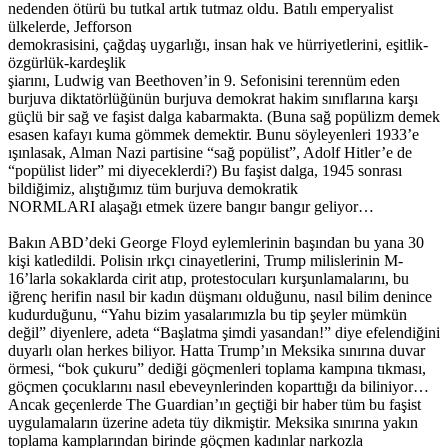
nedenden ötürü bu tutkal artık tutmaz oldu. Batılı emperyalist
ülkelerde, Jefforson
demokrasisini, çağdaş uygarlığı, insan hak ve hürriyetlerini, eşitlik-
özgürlük-kardeşlik
şiarını, Ludwig van Beethoven’in 9. Sefonisini terennüm eden
burjuva diktatörlüğünün burjuva demokrat hakim sınıflarına karşı
güçlü bir sağ ve faşist dalga kabarmakta. (Buna sağ popülizm demek
esasen kafayı kuma gömmek demektir. Bunu söyleyenleri 1933’e
ışınlasak, Alman Nazi partisine “sağ popülist”, Adolf Hitler’e de
“popülist lider” mi diyeceklerdi?) Bu faşist dalga, 1945 sonrası
bildiğimiz, alıştığımız tüm burjuva demokratik
NORMLARI alaşağı etmek üzere bangır bangır geliyor…
Bakın ABD’deki George Floyd eylemlerinin başından bu yana 30
kişi katledildi. Polisin ırkçı cinayetlerini, Trump milislerinin M-
16’larla sokaklarda cirit atıp, protestocuları kurşunlamalarını, bu
iğrenç herifin nasıl bir kadın düşmanı olduğunu, nasıl bilim denince
kudurduğunu, “Yahu bizim yasalarımızla bu tip şeyler mümkün
değil” diyenlere, adeta “Başlatma şimdi yasandan!” diye efelendiğini
duyarlı olan herkes biliyor. Hatta Trump’ın Meksika sınırına duvar
örmesi, “bok çukuru” dediği göçmenleri toplama kampına tıkması,
göçmen çocuklarını nasıl ebeveynlerinden koparttığı da biliniyor…
Ancak geçenlerde The Guardian’ın geçtiği bir haber tüm bu faşist
uygulamaların üzerine adeta tüy dikmiştir. Meksika sınırına yakın
toplama kamplarından birinde göçmen kadınlar narkozla