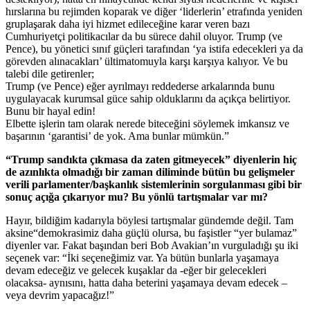
hırslarına bu rejimden koparak ve diğer ‘liderlerin’ etrafında yeniden
gruplaşarak daha iyi hizmet edileceğine karar veren bazı
Cumhuriyetçi politikacılar da bu sürece dahil oluyor. Trump (ve
Pence), bu yönetici sınıf güçleri tarafından ‘ya istifa edecekleri ya da
görevden alınacakları’ ültimatomuyla karşı karşıya kalıyor. Ve bu
talebi dile getirenler;
Trump (ve Pence) eğer ayrılmayı reddederse arkalarında bunu
uygulayacak kurumsal güce sahip olduklarını da açıkça belirtiyor.
Bunu bir hayal edin!
Elbette işlerin tam olarak nerede biteceğini söylemek imkansız ve
başarının ‘garantisi’ de yok. Ama bunlar mümkün.”
“Trump sandıkta çıkmasa da zaten gitmeyecek” diyenlerin hiç
de azınlıkta olmadığı bir zaman diliminde bütün bu gelişmeler
verili parlamenter/başkanlık sistemlerinin sorgulanması gibi bir
sonuç açığa çıkarıyor mu? Bu yönlü tartışmalar var mı?
Hayır, bildiğim kadarıyla böylesi tartışmalar gündemde değil. Tam
aksine“demokrasimiz daha güçlü olursa, bu faşistler “yer bulamaz”
diyenler var. Fakat başından beri Bob Avakian’ın vurguladığı şu iki
seçenek var: “İki seçeneğimiz var. Ya bütün bunlarla yaşamaya
devam edeceğiz ve gelecek kuşaklar da -eğer bir gelecekleri
olacaksa- aynısını, hatta daha beterini yaşamaya devam edecek –
veya devrim yapacağız!”