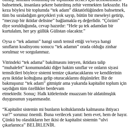
bahsetmek, insanlara şekere batırılmış zehir vermekten farksızdır. Ha
keza böylesi bir toplumda “tek adam” diktatörlüğünden bahsetmek,
tüm bu sıraladığım gerçekleri yok sayıp, bütün bir meseleyi getirip,
“meczup bir iktidar delisine” bağlamakla eş değerlidir. “Çözüm”
diye sorulduğunda, cevap hazırdır: “Hele şu tek adamdan bir
kurtulalım, her şey güllük Gülistan olacaktır.”
Oysa o “tek adamın” hangi sınıfı temsil ettiği ve/veya hangi
sınıfların koalisyonu sonucu “tek adamın” orada olduğu zinhar
sorulmaz ve sorgulanmaz.
Vitrindeki “tek adama” bakılmasını isteyen, iktidara talip
“muhalefet” konumundaki diğer hakim sınıflar ve onların siyasi
temsilcileri böylece sistemi temize çıkartacaklarını ve kendilerinin
aynı iktidar koltuğuna gelip oturacaklarını düşünürler. Bir de
bakmışsınız “tek adam” gitmiştir ama yukarıda kapitalist toplum için
saydığım tüm özellikler berdevam
etmektedir. Sonuç: Halk kitlelerinde muazzam bir aldatılmışlık
duygusunun yaşanmasıdır.
“Kapitalist sistemin mi bunların koltuklarında kalmasına ihtiyacı
var?” sorunuz önemli. Buna verilecek yanıt: hem evet, hem de hayır.
Çünkü bu olasılıkların her ikisi de kapitalist sistemin “ulvi
çıkarlarınca” BELİRLENİR.