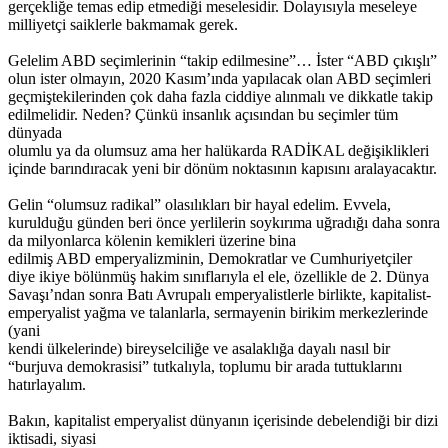
gerçekliğe temas edip etmediği meselesidir. Dolayısıyla meseleye
milliyetçi saiklerle bakmamak gerek.
Gelelim ABD seçimlerinin “takip edilmesine”… İster “ABD çıkışlı”
olun ister olmayın, 2020 Kasım’ında yapılacak olan ABD seçimleri
geçmiştekilerinden çok daha fazla ciddiye alınmalı ve dikkatle takip
edilmelidir. Neden? Çünkü insanlık açısından bu seçimler tüm
dünyada
olumlu ya da olumsuz ama her halükarda RADİKAL değişiklikleri
içinde barındıracak yeni bir dönüm noktasının kapısını aralayacaktır.
Gelin “olumsuz radikal” olasılıkları bir hayal edelim. Evvela,
kurulduğu günden beri önce yerlilerin soykırıma uğradığı daha sonra
da milyonlarca kölenin kemikleri üzerine bina
edilmiş ABD emperyalizminin, Demokratlar ve Cumhuriyetçiler
diye ikiye bölünmüş hakim sınıflarıyla el ele, özellikle de 2. Dünya
Savaşı’ndan sonra Batı Avrupalı emperyalistlerle birlikte, kapitalist-
emperyalist yağma ve talanlarla, sermayenin birikim merkezlerinde
(yani
kendi ülkelerinde) bireyselciliğe ve asalaklığa dayalı nasıl bir
“burjuva demokrasisi” tutkalıyla, toplumu bir arada tuttuklarını
hatırlayalım.
Bakın, kapitalist emperyalist dünyanın içerisinde debelendiği bir dizi
iktisadi, siyasi