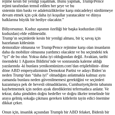
rejime kesin bir yenilgi yaşatmak. Bunu yapmak, Trump/Pence
rejimi tarafından temsil edilen her şeye ve bu
sistemin tüm baskı ve adaletsizliklerine karşı mücadeleyi sürdürmeye
devam etmek için çok daha iyi koşullar yaratacaktır ve dünya
halklarına büyük bir hediye olacaktır.”
Biliyorsunuz. Kuduz aşısının özelliği bir başka kuduzdan (ölü
kuduzdan) elde edilmesidir.
Trump’ın seçimlerde kesin bir yenilgi alması, bir iç savaş için
hazırlanan kitlesinin
demoralize olmasına ve Trump/Pence rejimine karşı olan insanların
daha da mobilize olmasına yardımcı olacaktır ve bu seçimdeki tek
“iyi” de bu olur. Yoksa daha iyi olduğundan değil. Avakian, tarihi
önemdeki 1 Ağustos Bildirisi’nde ve sonrasında kaleme aldığı
yazılarında -ki bunlara yenikomünizm.com’dan erişilebilinir- döne
döne ABD emperyalizminin Demokrat Partisi ve adayı Biden’ın
neden Trump’dan “daha iyi” olmadığını anlatmakla kalmaz aynı
zamanda bunlara neden güvenilmemesi gerektiğini ve seçimleri
kazanmaya pek de hevesli olmadıklarını, Cumhuriyetçilerin tabanını
kaybetmemek için neden ayak dirediklerini teferruatlıca anlatır. Ve
tekrar, daha şimdiden doğru hedefler ve doğru ilkeler temelinde bir
araya gelmiş sokağa çıkması gereken kitlelerin tayin edici önemine
dikkat çeker.
Onun için, insanlık açısından Trumplı bir ABD felaket, Bidenlı bir