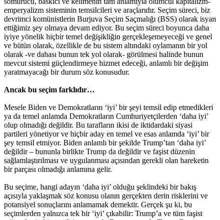
sömürücü, baskıcı ve kelimenin tam anlamıyla ölümcül kapitalizm-
emperyalizm sisteminin temsilcileri ve araçlarıdır. Seçim süreci, biz
devrimci komünistlerin Burjuva Seçim Saçmalığı (BSS) olarak isyan
ettiğimiz şey olmaya devam ediyor. Bu seçim süreci boyunca daha
iyiye yönelik hiçbir temel değişikliğin gerçekleşemeyeceği ve genel
ve bütün olarak, özellikle de bu sistem altındaki oylamanın bir yol
olarak -ve dahası bunun tek yol olarak- görülmesi halinde bunun
mevcut sistemi güçlendirmeye hizmet edeceği, anlamlı bir değişim
yaratmayacağı bir durum söz konusudur.
Ancak bu seçim farklıdır…
Mesele Biden ve Demokratların ‘iyi’ bir şeyi temsil edip etmedikleri
ya da temel anlamda Demokratların Cumhuriyetçilerden ‘daha iyi’
olup olmadığı değildir. Bu tarafların ikisi de iktidardaki siyasi
partileri yönetiyor ve hiçbir aday en temel ve esas anlamda ‘iyi’ bir
şey temsil etmiyor. Biden anlamlı bir şekilde Trump’tan ‘daha iyi’
değildir – bununla birlikte Trump da değildir ve faşist düzenin
sağlamlaştırılması ve uygulanması açısından gerekli olan hareketin
bir parçası olmadığı anlamına gelir.
Bu seçime, hangi adayın ‘daha iyi’ olduğu şeklindeki bir bakış
açısıyla yaklaşmak söz konusu olanın gerçekten derin risklerini ve
potansiyel sonuçlarını anlamamak demektir. Gerçek şu ki, bu
seçimlerden yalnızca tek bir ‘iyi’ çıkabilir: Trump’a ve tüm faşist