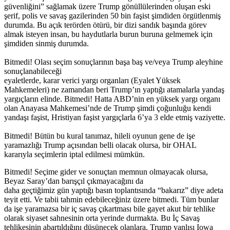
güvenliğini” sağlamak üzere Trump gönüllülerinden oluşan eski
şerif, polis ve savaş gazilerinden 50 bin faşist şimdiden örgütlenmiş
durumda. Bu açık terörden ötürü, bir dizi sandık başında görev
almak isteyen insan, bu haydutlarla burun buruna gelmemek için
şimdiden sinmiş durumda.
Bitmedi! Olası seçim sonuçlarının başa baş ve/veya Trump aleyhine
sonuçlanabileceği
eyaletlerde, karar verici yargı organları (Eyalet Yüksek
Mahkemeleri) ne zamandan beri Trump’ın yaptığı atamalarla yandaş
yargıçların elinde. Bitmedi! Hatta ABD’nin en yüksek yargı organı
olan Anayasa Mahkemesi’nde de Trump şimdi çoğunluğu kendi
yandaşı faşist, Hristiyan faşist yargıçlarla 6’ya 3 elde etmiş vaziyette.
Bitmedi! Bütün bu kural tanımaz, hileli oyunun gene de işe
yaramazlığı Trump açısından belli olacak olursa, bir OHAL
kararıyla seçimlerin iptal edilmesi mümkün.
Bitmedi! Seçime gider ve sonuçtan memnun olmayacak olursa,
Beyaz Saray’dan barışçıl çıkmayacağını da
daha geçtiğimiz gün yaptığı basın toplantısında “bakarız” diye adeta
teyit etti. Ve tabii tahmin edebileceğiniz üzere bitmedi. Tüm bunlar
da işe yaramazsa bir iç savaş çıkartması bile gayet akut bir tehlike
olarak siyaset sahnesinin orta yerinde durmakta. Bu İç Savaş
tehlikesinin abartıldığını düşünecek olanlara, Trump yanlısı Iowa