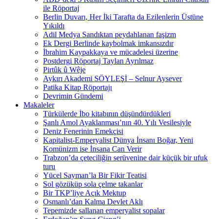
ile Röportaj
Berlin Duvarı, Her İki Tarafta da Ezilenlerin Üstüne
Yıkıldı
Adil Medya Sandıktan peydahlanan faşizm
Ek Dergi Berlinde kaybolmak imkansızdır
İbrahim Kaypakkaya ve mücadelesi üzerine
Postdergi Röportaj Taylan Ayrılmaz
Pirtûk û Wêje
Aykırı Akademi SÖYLEŞİ – Selnur Aysever
Patika Kitap Röportajı
Devrimin Gündemi
Makaleler
Türkülerde İbo kitabının düşündürdükleri
Şanlı Amol Ayaklanması’nın 40. Yılı Vesilesiyle
Deniz Fenerinin Emekçisi
Kapitalist-Emperyalist Dünya İnsanı Boğar, Yeni
Komünizm ise İnsana Can Verir
Trabzon’da çeteciliğin serüvenine dair küçük bir ufuk
turu
Yücel Sayman’la Bir Fikir Teatisi
Sol gözüküp sola çelme takanlar
Bir TKP’liye Açık Mektup
Osmanlı’dan Kalma Devlet Aklı
Tepemizde sallanan emperyalist sopalar