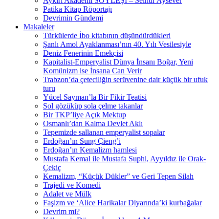
Aykırı Akademi SÖYLEŞİ – Selnur Aysever
Patika Kitap Röportajı
Devrimin Gündemi
Makaleler
Türkülerde İbo kitabının düşündürdükleri
Şanlı Amol Ayaklanması’nın 40. Yılı Vesilesiyle
Deniz Fenerinin Emekçisi
Kapitalist-Emperyalist Dünya İnsanı Boğar, Yeni
Komünizm ise İnsana Can Verir
Trabzon’da çeteciliğin serüvenine dair küçük bir ufuk
turu
Yücel Sayman’la Bir Fikir Teatisi
Sol gözüküp sola çelme takanlar
Bir TKP’liye Açık Mektup
Osmanlı’dan Kalma Devlet Aklı
Tepemizde sallanan emperyalist sopalar
Erdoğan’ın Sung Çieng’i
Erdoğan’ın Kemalizm hamlesi
Mustafa Kemal ile Mustafa Suphi, Ayyıldız ile Orak-
Çekiç
Kemalizm, “Küçük Dükler” ve Geri Tepen Silah
Trajedi ve Komedi
Adalet ve Mülk
Faşizm ve ‘Alice Harikalar Diyarında’ki kurbağalar
Devrim mi?