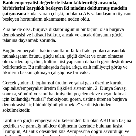
Batılı emperyalist değerlerle İslam köktenciliği arasında,
birbirlerini karşılıklı besleyen iki miadını doldurmuş modelin
çatışmasına
kadar varan çelişki, ortalama AB vatandaşının rüyasını
besleyen hortumların tıkanmasına neden oldu.
Zira ne de olsa, burjuva diktatörlüğünün bir biçimi olan burjuva
demokrasisi ve iktisadi istikrar, ancak ve ancak dünyanın güçlü
talanına dayanmak zorunda.
Bugün emperyalist hakim sınıfların farklı fraksiyonları arasındaki
münakaşanın özünü, güçlü talan, güçlü devlet ve onun olmazsa
olmaz ideolojik, dini, kültürel üst yapısının daha da gericileştirilmesi
belirlemekte. Bu münakaşada faşist, ırkçı, azılı milliyetçi görüş ve
fikirlerin baskın çıkmaya çalıştığı ise bir vaka.
Gerçek şudur ki, toplumsal üretim ve şahsi gasp üzerine kurulu
kapitalist/emperyalist üretim ilişkileri sisteminin, 2. Dünya Savaşı
sonrası, sömürü ve sınıf hakimiyetini peçelemek ve meşru kılmak
için kullandığı “tutkal” fonksiyonu gören, üstüne titrenen burjuva
demokrasisi “iç bütünlüğünü yitirmekte” ve dikişlerinden
sökülmektedir.
Tarihin en güçlü emperyalist ülkelerinden biri olan ABD’nin başına
geçirilen ve parmağı nükleer düğmenin üzerinde bulunan faşist
Trump’ın, Atlantik ötesinden kıta Avrupası’na doğru savurduğu ve