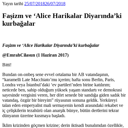
Yayın tarihi
25/07/2018
26/07/2018
Faşizm ve ‘Alice Harikalar Diyarında’ki
kurbağalar
Faşizm ve ‘Alice Harikalar Diyarında’ki kurbağalar
@EmrahCilasun (1 Haziran 2017)
Bitti!
Bundan on-onbeş sene evvel ortalama bir AB vatandaşının,
“karamelli Late Macchiato’mu içerim; hafta sonu Berlin, Paris,
Londra veya İstanbul’daki ‘ev partileri’nden birine katılırım;
neticede ben, sahip olduğum yüksek yaşam standartı ve demokrasi
sayesinde vergisini veren, her dört senede bir sandığa giden sadık bir
vatandaş, özgür bir bireyim” rüyasının sonuna geldik. Yerküreyi
talan eden emperyalist mali sermayenin kendi arasındaki rekabet ve
iç çelişkilerin tezahürü olan anarşik bünye, bütün dertlerini tekrar
dünyanın üzerine kusmaya başladı.
İklim krizinden göçmen krizine; derin iktisadi bunalımdan özellikle,