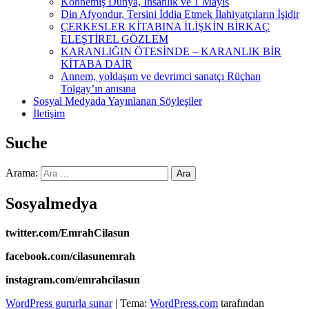
Köhnemiş Dünya, İnsanlık ve 1 Mayıs
Din Afyondur, Tersini İddia Etmek İlahiyatçıların İşidir
ÇERKESLER KİTABINA İLİŞKİN BİRKAÇ
ELEŞTİREL GÖZLEM
KARANLIĞIN ÖTESİNDE – KARANLIK BİR
KİTABA DAİR
Annem, yoldaşım ve devrimci sanatçı Rüçhan
Tolgay’ın anısına
Sosyal Medyada Yayınlanan Söyleşiler
İletişim
Suche
Arama:
Sosyalmedya
twitter.com/EmrahCilasun
facebook.com/cilasunemrah
instagram.com/emrahcilasun
WordPress gururla sunar
|
Tema:
WordPress.com
tarafından