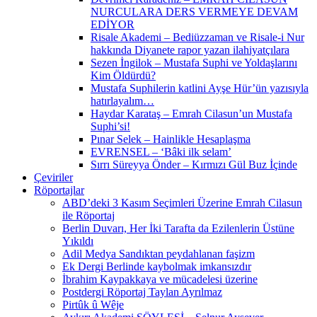
NURCULARA DERS VERMEYE DEVAM
EDİYOR
Risale Akademi – Bediüzzaman ve Risale-i Nur
hakkında Diyanete rapor yazan ilahiyatçılara
Sezen İngilok – Mustafa Suphi ve Yoldaşlarını
Kim Öldürdü?
Mustafa Suphilerin katlini Ayşe Hür’ün yazısıyla
hatırlayalım…
Haydar Karataş – Emrah Cilasun’un Mustafa
Suphi’si!
Pınar Selek – Hainlikle Hesaplaşma
EVRENSEL – ‘Bâki ilk selam’
Sırrı Süreyya Önder – Kırmızı Gül Buz İçinde
Çeviriler
Röportajlar
ABD’deki 3 Kasım Seçimleri Üzerine Emrah Cilasun
ile Röportaj
Berlin Duvarı, Her İki Tarafta da Ezilenlerin Üstüne
Yıkıldı
Adil Medya Sandıktan peydahlanan faşizm
Ek Dergi Berlinde kaybolmak imkansızdır
İbrahim Kaypakkaya ve mücadelesi üzerine
Postdergi Röportaj Taylan Ayrılmaz
Pirtûk û Wêje