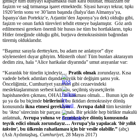
gittikçe tüm dünyayı kaplamakta olan kara bulutlar, muazzam bir
faşizm ve sağ tırmanışa işaret etmektedir. Siyasi havayı tekrar, tıpkı
1920’lerin sonu ve 30’ların başında (İtalya’dan Almanya’ya,
İspanya’dan Portekiz’e, Arjantin’den Japonya’ya dek) olduğu gibi,
faşizm ve onun farklı türevleri tehdit etmeye başlamıştır. Göz ardı
edilmemesi gereken önemli bir husus ise tüm bu hortlakların, tıpkı
Hitler örneğinde olduğu gibi, burjuva demokrasisinin bağrından
türemiş olduklarıdır.
“Başımız sarayla dertteyken, bu adam ne anlatıyor” diye
söylenenleri duyar gibiyim. Müsterih olun! Tüm bunları aktarayım
dedim zira, hala “Alice harikalar diyarında” umut arayanlar var:
“Karanlık bir tünelin içindeyiz…
Pratik olmak
zorundayız. Kısa
vadede bebek adımları dışında büyük bir değişim şansı yok.
Önceliğimiz, Cumhuriyet yazarları gibi cezaevindeki
meslektaşlarımızın serbest kalması, seçilmiş siyasetçilerin
hapishaneden çıkması, OHAL’in kalkması olmalı… Bunun için de
şu ya da bu biçimde
birilerinin
bu iktidarı demokrasiye dönüş
konusunda
ikna etmesi gerekiyor
…
Avrupa dahil
tüm kesimler
bu
‘ikna’
sürecinin bir parçası olmalı. Bir şekilde hep birlikte makulü
anlatmak,
Avrupa yoluna ve demokrasiye dönüş konusunda
teşvik edici olmak zorundayız… Avrupa’yla yapılacak
‘bir yıllık
takvim’
, bu ülkenin rahatlaması için bir vesile olabilir.”
(abç)
(Aslı Aydıntaşbaş,
Cumhuriyet
, 28 Mayıs 2017)