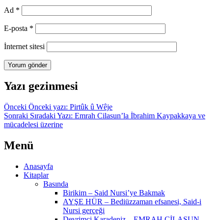
Ad
*
E-posta
*
İnternet sitesi
Yazı gezinmesi
Önceki
Önceki yazı:
Pirtûk û Wêje
Sonraki
Sıradaki Yazı:
Emrah Cilasun’la İbrahim Kaypakkaya ve
mücadelesi üzerine
Menü
Anasayfa
Kitaplar
Basında
Birikim – Said Nursi’ye Bakmak
AYŞE HÜR – Bediüzzaman efsanesi, Said-i
Nursi gerçeği
Devrimci Karadeniz – EMRAH CİLASUN