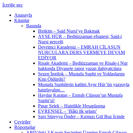
İçeriğe geç
Anasayfa
Kitaplar
Basında
Birikim – Said Nursi’ye Bakmak
AYŞE HÜR – Bediüzzaman efsanesi, Said-i
Nursi gerçeği
Devrimci Karadeniz – EMRAH CİLASUN
NURCULARA DERS VERMEYE DEVAM
EDİYOR
Risale Akademi – Bediüzzaman ve Risale-i Nur
hakkında Diyanete rapor yazan ilahiyatçılara
Sezen İngilok – Mustafa Suphi ve Yoldaşlarını
Kim Öldürdü?
Mustafa Suphilerin katlini Ayşe Hür’ün yazısıyla
hatırlayalım…
Haydar Karataş – Emrah Cilasun’un Mustafa
Suphi’si!
Pınar Selek – Hainlikle Hesaplaşma
EVRENSEL – ‘Bâki ilk selam’
Sırrı Süreyya Önder – Kırmızı Gül Buz İçinde
Çeviriler
Röportajlar
ABD’deki 3 Kasım Seçimleri Üzerine Emrah Cilasun