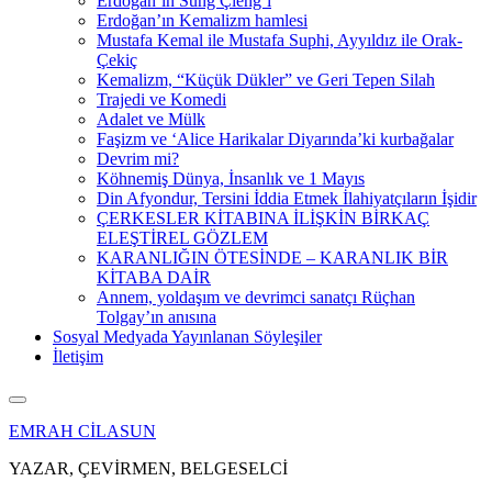
Erdoğan’ın Sung Çieng’i
Erdoğan’ın Kemalizm hamlesi
Mustafa Kemal ile Mustafa Suphi, Ayyıldız ile Orak-
Çekiç
Kemalizm, “Küçük Dükler” ve Geri Tepen Silah
Trajedi ve Komedi
Adalet ve Mülk
Faşizm ve ‘Alice Harikalar Diyarında’ki kurbağalar
Devrim mi?
Köhnemiş Dünya, İnsanlık ve 1 Mayıs
Din Afyondur, Tersini İddia Etmek İlahiyatçıların İşidir
ÇERKESLER KİTABINA İLİŞKİN BİRKAÇ
ELEŞTİREL GÖZLEM
KARANLIĞIN ÖTESİNDE – KARANLIK BİR
KİTABA DAİR
Annem, yoldaşım ve devrimci sanatçı Rüçhan
Tolgay’ın anısına
Sosyal Medyada Yayınlanan Söyleşiler
İletişim
EMRAH CİLASUN
YAZAR, ÇEVİRMEN, BELGESELCİ