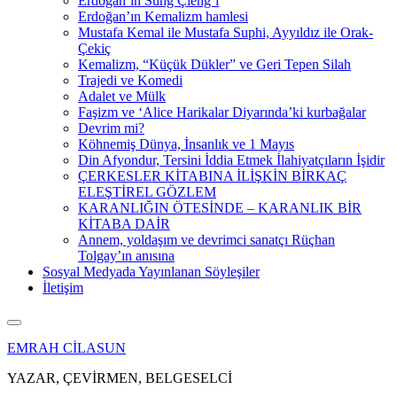
Erdoğan’ın Sung Çieng’i
Erdoğan’ın Kemalizm hamlesi
Mustafa Kemal ile Mustafa Suphi, Ayyıldız ile Orak-
Çekiç
Kemalizm, “Küçük Dükler” ve Geri Tepen Silah
Trajedi ve Komedi
Adalet ve Mülk
Faşizm ve ‘Alice Harikalar Diyarında’ki kurbağalar
Devrim mi?
Köhnemiş Dünya, İnsanlık ve 1 Mayıs
Din Afyondur, Tersini İddia Etmek İlahiyatçıların İşidir
ÇERKESLER KİTABINA İLİŞKİN BİRKAÇ
ELEŞTİREL GÖZLEM
KARANLIĞIN ÖTESİNDE – KARANLIK BİR
KİTABA DAİR
Annem, yoldaşım ve devrimci sanatçı Rüçhan
Tolgay’ın anısına
Sosyal Medyada Yayınlanan Söyleşiler
İletişim
EMRAH CİLASUN
YAZAR, ÇEVİRMEN, BELGESELCİ