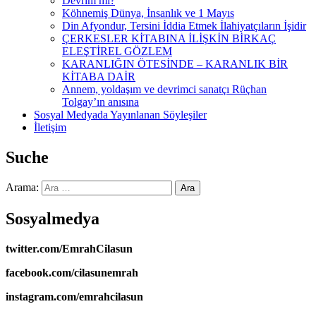
Devrim mi?
Köhnemiş Dünya, İnsanlık ve 1 Mayıs
Din Afyondur, Tersini İddia Etmek İlahiyatçıların İşidir
ÇERKESLER KİTABINA İLİŞKİN BİRKAÇ
ELEŞTİREL GÖZLEM
KARANLIĞIN ÖTESİNDE – KARANLIK BİR
KİTABA DAİR
Annem, yoldaşım ve devrimci sanatçı Rüçhan
Tolgay’ın anısına
Sosyal Medyada Yayınlanan Söyleşiler
İletişim
Suche
Arama:
Sosyalmedya
twitter.com/EmrahCilasun
facebook.com/cilasunemrah
instagram.com/emrahcilasun