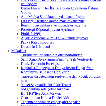
ile Röportaj
Berlin Duvarı, Her İki Tarafta da Ezilenlerin Üstüne
Yıkıldı
Adil Medya Sandıktan peydahlanan faşizm
Ek Dergi Berlinde kaybolmak imkansızdır
İbrahim Kaypakkaya ve mücadelesi üzerine
Postdergi Röportaj Taylan Ayrılmaz
Pirtûk û Wêje
Aykırı Akademi SÖYLEŞİ – Selnur Aysever
Patika Kitap Röportajı
Devrimin Gündemi
Makaleler
Türkülerde İbo kitabının düşündürdükleri
Şanlı Amol Ayaklanması’nın 40. Yılı Vesilesiyle
Deniz Fenerinin Emekçisi
Kapitalist-Emperyalist Dünya İnsanı Boğar, Yeni
Komünizm ise İnsana Can Verir
Trabzon’da çeteciliğin serüvenine dair küçük bir ufuk
turu
Yücel Sayman’la Bir Fikir Teatisi
Sol gözüküp sola çelme takanlar
Bir TKP’liye Açık Mektup
Osmanlı’dan Kalma Devlet Aklı
Tepemizde sallanan emperyalist sopalar