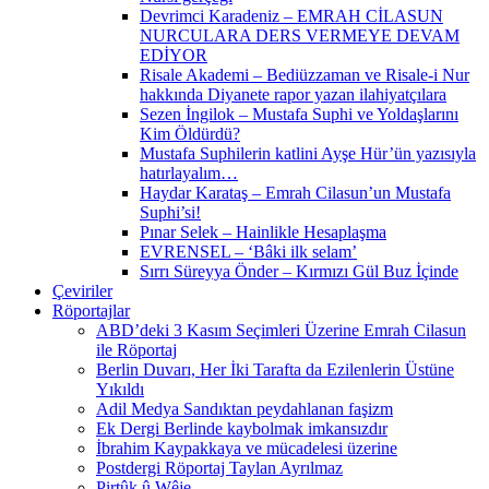
Devrimci Karadeniz – EMRAH CİLASUN
NURCULARA DERS VERMEYE DEVAM
EDİYOR
Risale Akademi – Bediüzzaman ve Risale-i Nur
hakkında Diyanete rapor yazan ilahiyatçılara
Sezen İngilok – Mustafa Suphi ve Yoldaşlarını
Kim Öldürdü?
Mustafa Suphilerin katlini Ayşe Hür’ün yazısıyla
hatırlayalım…
Haydar Karataş – Emrah Cilasun’un Mustafa
Suphi’si!
Pınar Selek – Hainlikle Hesaplaşma
EVRENSEL – ‘Bâki ilk selam’
Sırrı Süreyya Önder – Kırmızı Gül Buz İçinde
Çeviriler
Röportajlar
ABD’deki 3 Kasım Seçimleri Üzerine Emrah Cilasun
ile Röportaj
Berlin Duvarı, Her İki Tarafta da Ezilenlerin Üstüne
Yıkıldı
Adil Medya Sandıktan peydahlanan faşizm
Ek Dergi Berlinde kaybolmak imkansızdır
İbrahim Kaypakkaya ve mücadelesi üzerine
Postdergi Röportaj Taylan Ayrılmaz
Pirtûk û Wêje