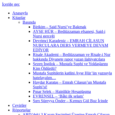
İçeriğe geç
Anasayfa
Kitaplar
Basında
Birikim – Said Nursi’ye Bakmak
AYŞE HÜR – Bediüzzaman efsanesi, Said-i
Nursi gerçeği
Devrimci Karadeniz – EMRAH CİLASUN
NURCULARA DERS VERMEYE DEVAM
EDİYOR
Risale Akademi – Bediüzzaman ve Risale-i Nur
hakkında Diyanete rapor yazan ilahiyatçılara
Sezen İngilok – Mustafa Suphi ve Yoldaşlarını
Kim Öldürdü?
Mustafa Suphilerin katlini Ayşe Hür’ün yazısıyla
hatırlayalım…
Haydar Karataş – Emrah Cilasun’un Mustafa
Suphi’si!
Pınar Selek – Hainlikle Hesaplaşma
EVRENSEL – ‘Bâki ilk selam’
Sırrı Süreyya Önder – Kırmızı Gül Buz İçinde
Çeviriler
Röportajlar
ABD’deki 3 Kasım Seçimleri Üzerine Emrah Cilasun