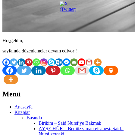
Hoşgeldin,
sayfamda düzenlemeler devam ediyor !
Menü
Anasayfa
Kitaplar
Basında
Birikim – Said Nursi’ye Bakmak
AYŞE HÜR – Bediüzzaman efsanesi, Said-i
Nursi gerçeği