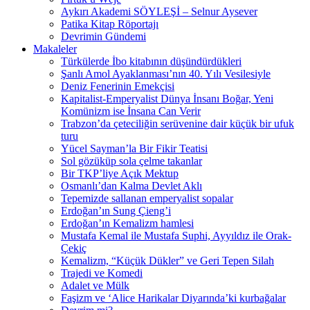
Aykırı Akademi SÖYLEŞİ – Selnur Aysever
Patika Kitap Röportajı
Devrimin Gündemi
Makaleler
Türkülerde İbo kitabının düşündürdükleri
Şanlı Amol Ayaklanması’nın 40. Yılı Vesilesiyle
Deniz Fenerinin Emekçisi
Kapitalist-Emperyalist Dünya İnsanı Boğar, Yeni
Komünizm ise İnsana Can Verir
Trabzon’da çeteciliğin serüvenine dair küçük bir ufuk
turu
Yücel Sayman’la Bir Fikir Teatisi
Sol gözüküp sola çelme takanlar
Bir TKP’liye Açık Mektup
Osmanlı’dan Kalma Devlet Aklı
Tepemizde sallanan emperyalist sopalar
Erdoğan’ın Sung Çieng’i
Erdoğan’ın Kemalizm hamlesi
Mustafa Kemal ile Mustafa Suphi, Ayyıldız ile Orak-
Çekiç
Kemalizm, “Küçük Dükler” ve Geri Tepen Silah
Trajedi ve Komedi
Adalet ve Mülk
Faşizm ve ‘Alice Harikalar Diyarında’ki kurbağalar